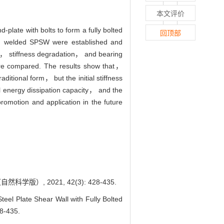
本文评价
plate with bolts to form a fully bolted
回顶部
 and welded SPSW were established and
ty， stiffness degradation， and bearing
were compared. The results show that，
aditional form， but the initial stiffness
ll energy dissipation capacity， and the
romotion and application in the future
 2021, 42(3): 428-435.
l Plate Shear Wall with Fully Bolted
28-435.