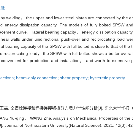
性能
 by welding， the upper and lower steel plates are connected by the end-
y and energy dissipation capacity. The models of fully bolted SPSW
lacement curve， lateral bearing capacity， energy dissipation capaci
e shear walls under unidirectional push-over and reciprocating load 
l bearing capacity of the SPSW with full bolted is close to that of the tr
the reciprocating load， the SPSW with full bolted shows a better overa
 convenient for production and installation， and worth to extensive p
ections; beam-only connection; shear property; hysteretic property
喆. 全螺栓连接和焊接连接钢板剪力墙力学性能分析[J]. 东北大学学报（自然科学版）,
 Yu-qing， WANG Zhe. Analysis on Mechanical Properties of the Stee
. Journal of Northeastern University(Natural Science), 2021, 42(3): 4