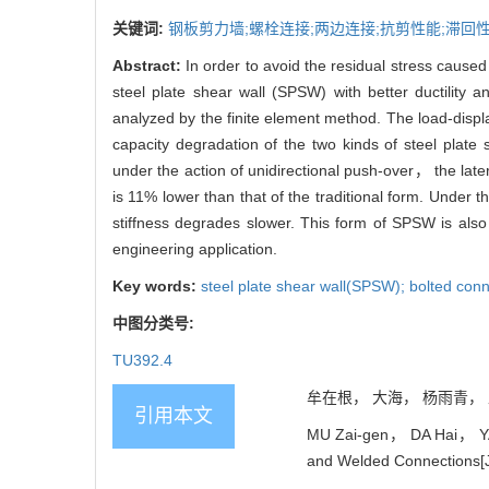
关键词:
钢板剪力墙;螺栓连接;两边连接;抗剪性能;滞回
Abstract:
In order to avoid the residual stress caused
steel plate shear wall (SPSW) with better ductilit
analyzed by the finite element method. The load-disp
capacity degradation of the two kinds of steel plat
under the action of unidirectional push-over， the latera
is 11% lower than that of the traditional form. Under 
stiffness degrades slower. This form of SPSW is also
engineering application.
Key words:
steel plate shear wall(SPSW); bolted conn
中图分类号:
TU392.4
牟在根， 大海， 杨雨青， 王
引用本文
MU Zai-gen， DA Hai， YANG
and Welded Connections[J]