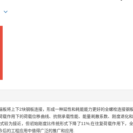
端板将上下2块钢板连接，形成一种延性和耗能能力更好的全螺栓连接钢板
荷载作用下的荷载位移曲线、抗侧承载性能、能量耗散系数、刚度退化和
式较为接近，但初始刚度比传统形式下降了11%;在往复荷载作用下，
今后的工程应用中值得广泛的推广和应用.