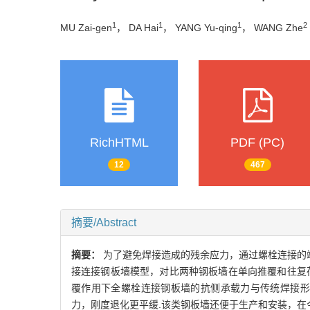
1
1
1
2
MU Zai-gen
， DA Hai
， YANG Yu-qing
， WANG Zhe
RichHTML
PDF (PC)
12
467
摘要/Abstract
摘要：
为了避免焊接造成的残余应力，通过螺栓连接的
接连接钢板墙模型，对比两种钢板墙在单向推覆和往复
覆作用下全螺栓连接钢板墙的抗侧承载力与传统焊接形
力，刚度退化更平缓.该类钢板墙还便于生产和安装，在