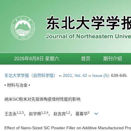
2026年8月8日 星期六
首页
期刊介绍
东北大学学报（自然科学版）
››
2021
,
Vol. 42
››
Issue (5)
: 639-645.
• 材料与冶金 •
纳米SiC粉末对先驱体陶瓷增材性能的影响
1,2,3
1,2,4
1,2
5
王志永
， 赵宇辉
， 赵吉宾
， 葛春华
Effect of Nano-Sized SiC Powder Filler on Additive Manufactured Pr