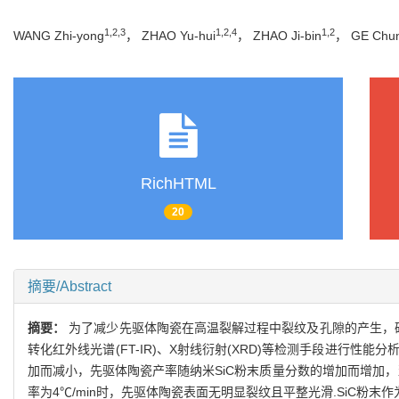
1,2,3
1,2,4
1,2
WANG Zhi-yong
， ZHAO Yu-hui
， ZHAO Ji-bin
， GE Chu
RichHTML
20
摘要/Abstract
摘要：
为了减少先驱体陶瓷在高温裂解过程中裂纹及孔隙的产生，研
转化红外线光谱(FT-IR)、X射线衍射(XRD)等检测手段进行
加而减小，先驱体陶瓷产率随纳米SiC粉末质量分数的增加而增加，当
率为4℃/min时，先驱体陶瓷表面无明显裂纹且平整光滑.SiC粉