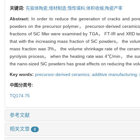
关键词:
先驱体陶瓷;增材制造;惰性填料;体积收缩;陶瓷产率
Abstract:
In order to reduce the generation of cracks and pores
powders on the precursor polymer， precursor-derived ceramics 
fractions of SiC filler were examined by TGA， FT-IR and XRD 
that with the increasing mass fraction of SiC powders， the volu
mass fraction was 3%， the volume shrinkage rate of the ceram
pyrolysis process， when the heating rate was 4℃/min， the surfac
the nano-sized SiC powders has great effects on reducing the vol
Key words:
precursor-derived ceramics; additive manufacturing; in
中图分类号:
TQ174.75
参考文献
相关文章
0