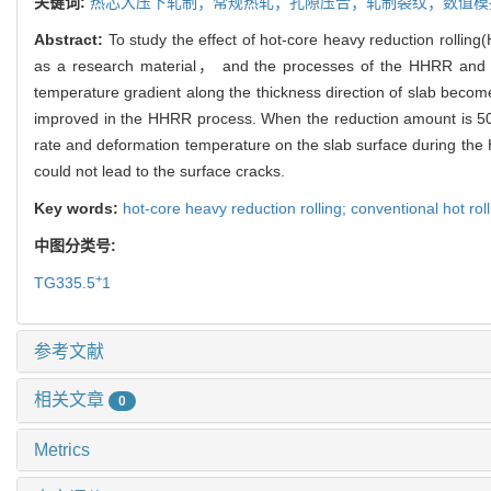
关键词:
热芯大压下轧制；常规热轧；孔隙压合；轧制裂纹；数值模
Abstract:
To study the effect of hot-core heavy reduction rollin
as a research material， and the processes of the HHRR and co
temperature gradient along the thickness direction of slab become
improved in the HHRR process. When the reduction amount is 50
rate and deformation temperature on the slab surface during the
could not lead to the surface cracks.
Key words:
hot-core heavy reduction rolling; conventional hot roll
中图分类号:
+
TG335.5
1
参考文献
相关文章
0
Metrics