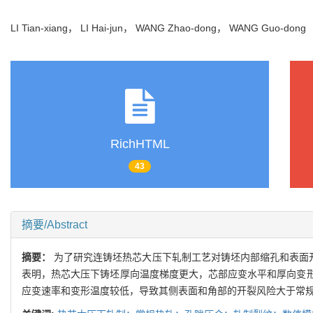
LI Tian-xiang， LI Hai-jun， WANG Zhao-dong， WANG Guo-don
RichHTML
43
摘要/Abstract
摘要：
为了研究连铸坯热芯大压下轧制工艺对铸坯内部缩孔和表面开
表明，热芯大压下铸坯厚向温度梯度更大，芯部应变水平和厚向变形均
应变速率和变形温度较低，导致其侧表面和角部的开裂风险大于常规