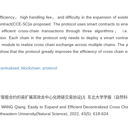
fficiency， high handling fee， and difficulty in the expansion of exis
ract(CCE-SC)is proposed. The protocol uses smart contracts to ensure
 efficient cross-chain transactions through three algorithms， i
ion. Each chain in the protocol only needs to deploy a smart contr
dule to realize cross chain exchange across multiple chains. The pe
show that the protocol greatly improves the efficiency of cross chain
entralized; blockchain; protocol
智能合约的易扩展高效去中心化跨链交易协议[J]. 东北大学学报（自然科学版）, 202
ANG Qiang. Easily to Expand and Efficient Decentralized Cross Ch
rtheastern University(Natural Science), 2022, 43(5): 618-624.