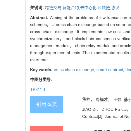
关键词:
跨链交易;智能合约;去中心化;区块链;协议
Abstract:
Aiming at the problems of low transaction e
schemes， a cross chain exchange based on smart cont
cross chain exchange. It implements low-cost and
synchronization， and blockchain consensus verificat
management module， chain relay module and oracle mo
through experimental tests. The experimental results 
overhead.
Key words:
cross chain exchange; smart contract; dec
中图分类号:
TP311.1
焦梓， 周福才， 王强. 基于
引用本文
JIAO Zi， ZHOU Fu-cai， W
Contract[J]. Journal of No