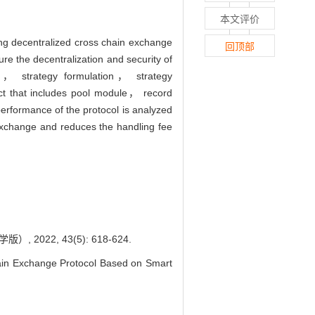
本文评价
ting decentralized cross chain exchange
回顶部
 the decentralization and security of
.e.， strategy formulation， strategy
act that includes pool module， record
rformance of the protocol is analyzed
 exchange and reduces the handling fee
2, 43(5): 618-624.
ain Exchange Protocol Based on Smart