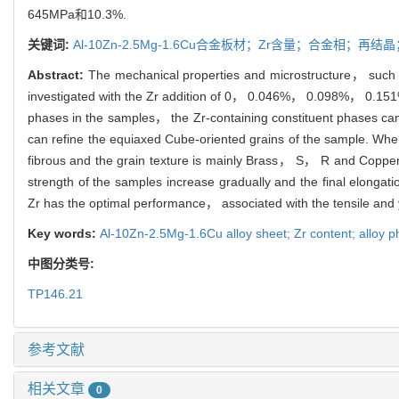
645MPa和10.3%.
关键词:
Al-10Zn-2.5Mg-1.6Cu合金板材；Zr含量；合金相；
Abstract:
The mechanical properties and microstructure， such a
investigated with the Zr addition of 0， 0.046%， 0.098%， 0.151% 
phases in the samples， the Zr-containing constituent phases ca
can refine the equiaxed Cube-oriented grains of the sample. Whe
fibrous and the grain texture is mainly Brass， S， R and Copper o
strength of the samples increase gradually and the final elongat
Zr has the optimal performance， associated with the tensile and
Key words:
Al-10Zn-2.5Mg-1.6Cu alloy sheet; Zr content; alloy ph
中图分类号:
TP146.21
参考文献
相关文章
0