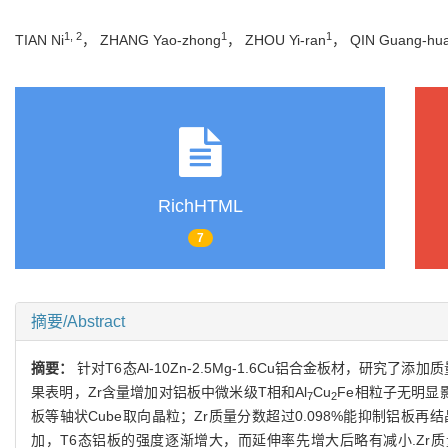
1, 2
1
1
TIAN Ni
， ZHANG Yao-zhong
， ZHOU Yi-ran
， QIN Guang-hu
RichHTML
7
摘要/Abstract
摘要：
针对T6态Al-10Zn-2.5Mg-1.6Cu铝合金板材，研究了
果表明，Zr含量增加对铝板中微米级T相和Al
Cu
Fe相粒子无明显
7
2
板等轴状Cube取向晶粒；Zr质量分数超过0.098%能抑制铝板再结
加，T6态铝板的强度逐渐增大，而延伸率先增大后略有减小.Zr质量分数