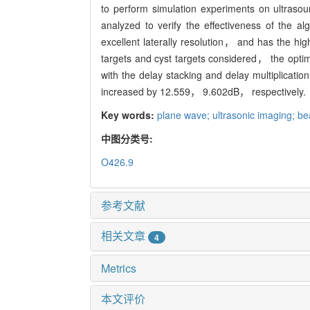
to perform simulation experiments on ultrasou
analyzed to verify the effectiveness of the al
excellent laterally resolution， and has the hig
targets and cyst targets considered， the optim
with the delay stacking and delay multiplicat
increased by 12.559， 9.602dB， respectively.
Key words:
plane wave; ultrasonic imaging; be
中图分类号:
O426.9
参考文献
相关文章
4
Metrics
本文评价