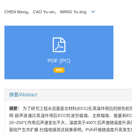
CHEN Meng， CAO Yu-xin， WANG Yu-ting
PDF (PC)
606
摘要/Abstract
摘要：
为了研究工程水泥基复合材料(ECC)在高温作用后的损伤机理及
明:超声波通过高温作用后ECC的波形幅值、主频幅值、能量和ECC
20~250℃作用后声速变化不大，温度高于400℃后声速随温度
裂纹产生并扩展.扫描电镜测试结果表明，PVA纤维随温度升高发