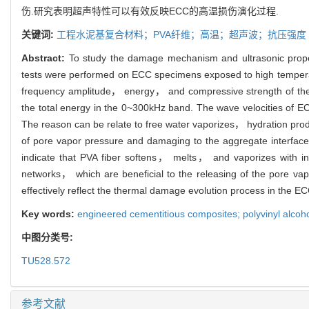
伤.研究表明超声特性可以有效反映ECC的高温损伤演化过程.
关键词:
工程水泥基复合材料；PVA纤维；高温；超声波；抗压强度
Abstract:
To study the damage mechanism and ultrasonic prop
tests were performed on ECC specimens exposed to high tempe
frequency amplitude， energy， and compressive strength of the
the total energy in the 0~300kHz band. The wave velocities o
The reason can be relate to free water vaporizes， hydration pr
of pore vapor pressure and damaging to the aggregate interface
indicate that PVA fiber softens， melts， and vaporizes with in
networks， which are beneficial to the releasing of the pore vap
effectively reflect the thermal damage evolution process in the EC
Key words:
engineered cementitious composites; polyvinyl alcoho
中图分类号:
TU528.572
参考文献