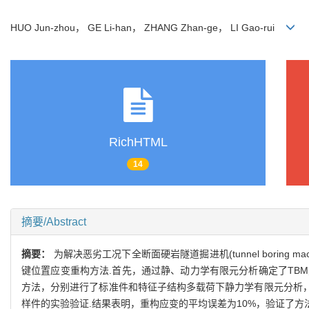
HUO Jun-zhou， GE Li-han， ZHANG Zhan-ge， LI Gao-rui
RichHTML
14
摘要/Abstract
摘要：
为解决恶劣工况下全断面硬岩隧道掘进机(tunnel borin
键位置应变重构方法.首先，通过静、动力学有限元分析确定了TBM刀盘关键
方法，分别进行了标准件和特征子结构多载荷下静力学有限元分析，
样件的实验验证.结果表明，重构应变的平均误差为10%，验证了方