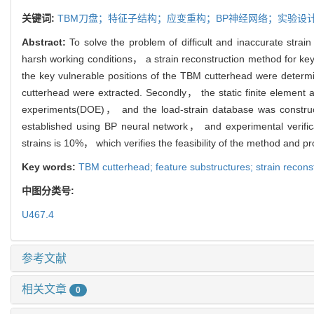
关键词:
TBM刀盘；特征子结构；应变重构；BP神经网络；实验设
Abstract:
To solve the problem of difficult and inaccurate stra
harsh working conditions， a strain reconstruction method for ke
the key vulnerable positions of the TBM cutterhead were determi
cutterhead were extracted. Secondly， the static finite element a
experiments(DOE)， and the load-strain database was construct
established using BP neural network， and experimental verific
strains is 10%， which verifies the feasibility of the method and p
Key words:
TBM cutterhead; feature substructures; strain recons
中图分类号:
U467.4
参考文献
相关文章
0