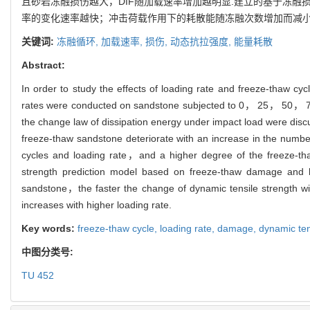
且砂岩冻融损伤越大，DIF随加载速率增加越明显.建立的基于冻
率的变化速率越快；冲击荷载作用下的耗散能随冻融次数增加而减小
关键词:
冻融循环,
加载速率,
损伤,
动态抗拉强度,
能量耗散
Abstract:
In order to study the effects of loading rate and freeze-thaw cyc
rates were conducted on sandstone subjected to 0， 25， 50， 75 
the change law of dissipation energy under impact load were disc
freeze-thaw sandstone deteriorate with an increase in the numb
cycles and loading rate，and a higher degree of the freeze-tha
strength prediction model based on freeze-thaw damage and lo
sandstone，the faster the change of dynamic tensile strength wit
increases with higher loading rate.
Key words:
freeze-thaw cycle,
loading rate,
damage,
dynamic ten
中图分类号:
TU 452