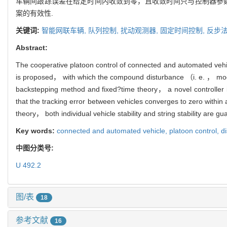
车辆间跟踪误差在给定时间内收敛到零，且收敛时间只与控制器参数有
案的有效性.
关键词:
智能网联车辆,
队列控制,
扰动观测器,
固定时间控制,
反步
Abstract:
The cooperative platoon control of connected and automated vehi
is proposed， with which the compound disturbance （i. e. ， mode
backstepping method and fixed?time theory， a novel controller is
that the tracking error between vehicles converges to zero withi
theory， both individual vehicle stability and string stability are 
Key words:
connected and automated vehicle,
platoon control,
d
中图分类号:
U 492.2
图/表
18
参考文献
16