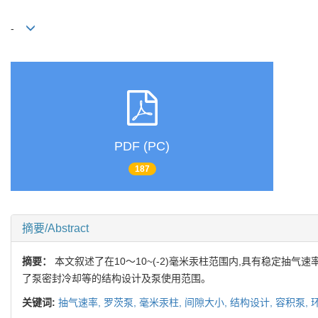
-
PDF (PC)
187
摘要/Abstract
摘要：
本文叙述了在10～10~(-2)毫米汞柱范围内,具有稳定抽
了泵密封冷却等的结构设计及泵使用范围。
关键词:
抽气速率,
罗茨泵,
毫米汞柱,
间隙大小,
结构设计,
容积泵,