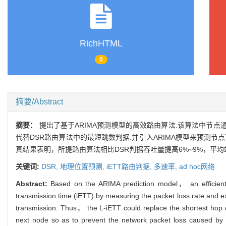
1
1
2
2
SHA Yi
， GUO Zi-qiang
， ZHU Li-chun
， ZHANG Zhi-wei
RichHTML
0
摘要/Abstract
摘要：
提出了基于ARIMA预测模型的高效路由算法.该算法中节点
代替DSR路由算法中的最短跳数判据.并引入ARIMA模型来预测
真结果表明，所提路由算法相比DSR判据吞吐量提高6%~9%，平均