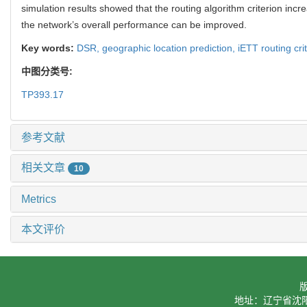
关键词:
DSR,
地理位置预测,
iETT路由判据,
多速率,
ad hoc网络
Abstract:
Based on the ARIMA prediction model， an efficient 
transmission time (iETT) by measuring the packet loss rate and e
transmission. Thus， the L-iETT could replace the shortest hop c
next node so as to prevent the network packet loss caused by fr
simulation results showed that the routing algorithm criterion 
the network’s overall performance can be improved.
Key words:
DSR,
geographic location prediction,
iETT routing cri
中图分类号:
TP393.17
参考文献
相关文章
10
Metrics