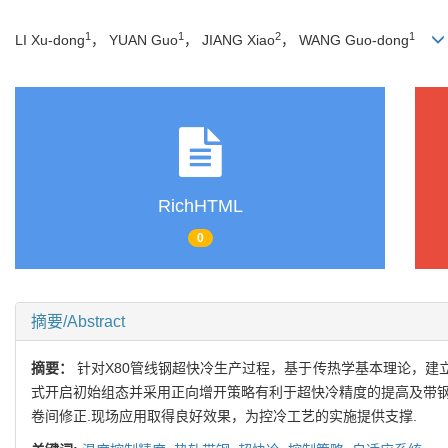
1
1
2
1
LI Xu-dong
， YUAN Guo
， JIANG Xiao
， WANG Guo-dong
RichHTML
0
摘要/Abstract
摘要：
针对X80管线钢超快冷生产过程，基于传热学基本理论，建
式开启初始组态并采用正向增开策略有利于超快冷精度的提高及带钢
卷间修正.现场应用取得良好效果，为控冷工艺的实施提供支撑.