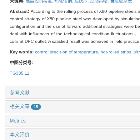
关键词:
温度控制精度,
热轧带钢,
超快冷,
控制策略,
自适应系统
Abstract:
According to the rolling process of X80 pipeline steels
control strategy of X80 pipeline steel was developed by simulating
configuration and the use of forward additional strategies were b
deal with influences of the technological condition fluctuation
coils at UFC outlet. A satisfied result was achieved in field pract
Key words:
control precision of temperature,
hot-rolled strips,
ult
中图分类号:
TG335.11
参考文献
相关文章
15
Metrics
本文评价