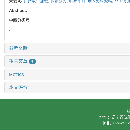
关键词:
拉扭联合加载,
多轴疲劳,
临界平面,
最大剪应变幅,
非比例度
Abstract:
-
中图分类号:
-
参考文献
相关文章
9
Metrics
本文评价
地址：辽宁省沈阳
电话：024-8368