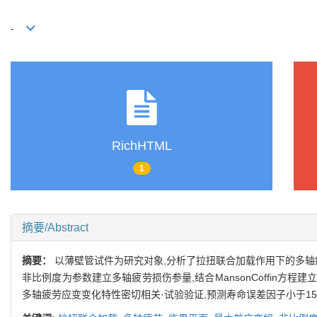
-
RichHTML
1
摘要/Abstract
摘要：
以薄壁管试件为研究对象,分析了拉扭联合加载作用下的多轴
非比例度为参数建立多轴疲劳损伤参量,结合MansonCoffin
多轴疲劳应变变化特性密切相关·试验验证,预测寿命误差因子小于15