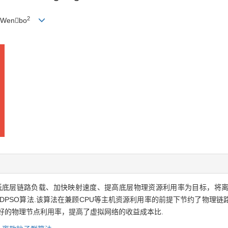
2
 Wenbo
低底层链路负载、加快映射速度、提高底层物理资源利用率为目标，将
-SDPSO算法.该算法在兼顾CPU等主机资源利用率的前提下节约了物理
好的物理节点利用率，提高了虚拟网络的收益成本比.