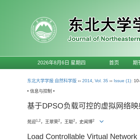
2026年8月6日 星期四
首页
期
东北大学学报:自然科学版
››
2014
,
Vol. 35
››
Issue (1)
: 10
• 信息与控制 •
基于DPSO负载可控的虚拟网络映
1,2
2
2
2
苑迎
，王翠荣
，王聪
，史闻博
Load Controllable Virtual Networ