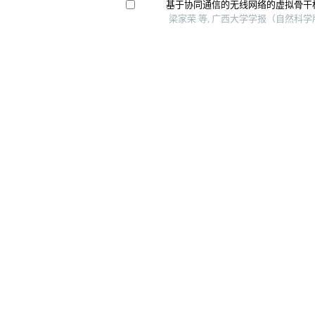
基于协同通信的无线网络的虚拟骨干
梁家荣 等, 广西大学学报（自然科学版）
基于萤火虫算法的动态车辆路径规划
董海 等, 工业工程, 2022
A robust predefined-time convergence 
matrix inversion
Ieee Transactions on Cybernetics, 202
别方法
A fixed-time convergent and noise-tole
online solution of time-varying matrix
Applied Soft Computing, 2022
版权所有 © 《东北大学学报（自然科学版）》编辑部
：辽宁省沈阳市和平区文化路3号巷11号东北大学学报267信箱 邮编：110
024-83687378 传真：024-83683499 E-mail：
editor@mail.neu.e
本系统由北京玛格泰克科技发展有限公司设计开发