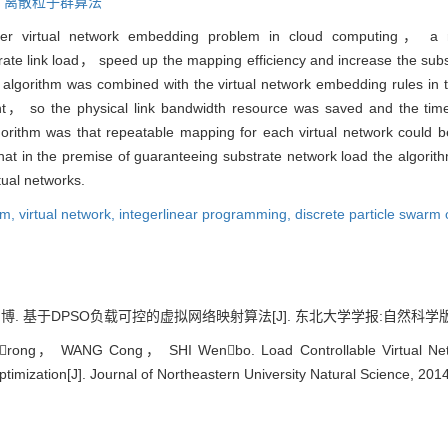
,
离散粒子群算法
 over virtual network embedding problem in cloud computing， a r
link load， speed up the mapping efficiency and increase the substra
on algorithm was combined with the virtual network embedding rules i
ount， so the physical link bandwidth resource was saved and the time
gorithm was that repeatable mapping for each virtual network could b
at in the premise of guaranteeing substrate network load the algorithm 
tual networks.
hm,
virtual network,
integerlinear programming,
discrete particle swarm 
于DPSO负载可控的虚拟网络映射算法[J]. 东北大学学报:自然科学版, 2014,
ong， WANG Cong， SHI Wenbo. Load Controllable Virtual Netw
timization[J]. Journal of Northeastern University Natural Science, 2014