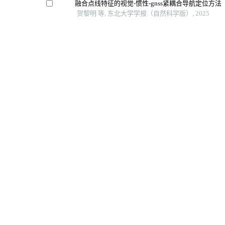
融合点线特征的视觉-惯性-gnss紧耦合导航定位方法
贺黎明 等, 东北大学学报（自然科学版）, 2025
基于图像融合技术的阿尔茨海默病检测研究
李志刚 等, 东北大学学报（自然科学版）, 2025
基于ssd与图像变换的镜下矿物光片智能识别
侯振隆 等, 东北大学学报（自然科学版）, 2025
随机映射下的跨域虚拟网络源节点位置隐私扰动识
许健 等, 微电子学与计算机, 2026
Powered by
地址
电话：