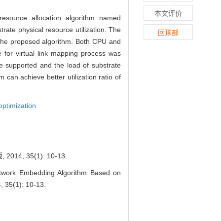
本文评价
esource allocation algorithm named
te physical resource utilization. The
回顶部
n the proposed algorithm. Both CPU and
 for virtual link mapping process was
e supported and the load of substrate
can achieve better utilization ratio of
optimization
 35(1): 10-13.
ork Embedding Algorithm Based on
, 35(1): 10-13.