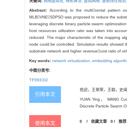
关键词:
网络虚拟化,
映射算法,
虚拟网络,
整数线性规划
Abstract:
According to the multirental pattern
MLBVNESDPSO was proposed to reduce the substrate 
leveraging discrete binary particle swarm optimizati
host resources utilization ratio was taken into acc
reduced. The major characteristic of the mapping al
node could be controlled. Simulation results showed th
substrate network and higher revenuecost ratio of vir
Key words:
network virtualization,
embedding algorit
中图分类号:
TP39302
苑迎，王翠荣，王聪，史闻博. 基
引用本文
YUAN Ying， WANG Cuir
Discrete Particle Swarm Op
0
/
收藏文章
0
/
推荐
使用本文