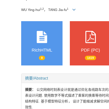
1,2
1
WU Ying-hui
， TANG Jia-fu
RichHTML
PDF (PC)
0
1419
摘要/Abstract
摘要：
公交网络时刻表设计就是通过优化各线路车次的
表设计问题. 使用数学不等式描述了乘客的换乘等待时
结构特征. 基于模型特征分析， 设计了能缩减求解空间
效性.