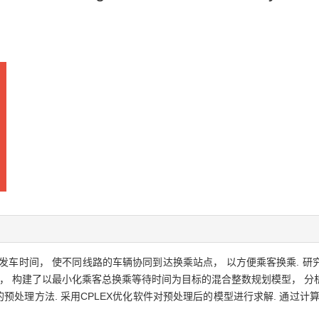
发车时间， 使不同线路的车辆协同到达换乘站点， 以方便乘客换乘. 
间， 构建了以最小化乘客总换乘等待时间为目标的混合整数规划模型， 
的预处理方法. 采用CPLEX优化软件对预处理后的模型进行求解. 通过