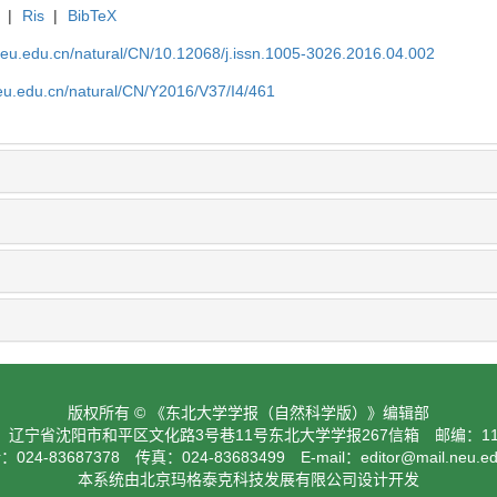
|
Ris
|
BibTeX
neu.edu.cn/natural/CN/10.12068/j.issn.1005-3026.2016.04.002
neu.edu.cn/natural/CN/Y2016/V37/I4/461
版权所有 © 《东北大学学报（自然科学版）》编辑部
：辽宁省沈阳市和平区文化路3号巷11号东北大学学报267信箱 邮编：110
024-83687378 传真：024-83683499 E-mail：
editor@mail.neu.e
本系统由北京玛格泰克科技发展有限公司设计开发