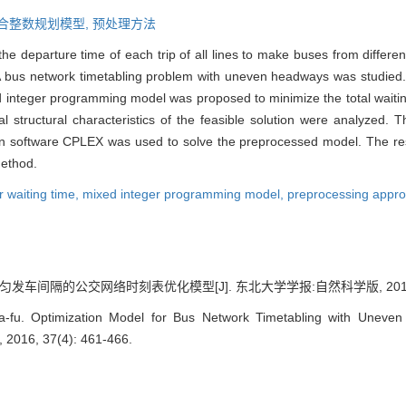
合整数规划模型,
预处理方法
he departure time of each trip of all lines to make buses from differen
bus network timetabling problem with uneven headways was studied. T
d integer programming model was proposed to minimize the total waitin
al structural characteristics of the feasible solution were analyze
on software CPLEX was used to solve the preprocessed model. The res
method.
r waiting time,
mixed integer programming model,
preprocessing appr
车间隔的公交网络时刻表优化模型[J]. 东北大学学报:自然科学版, 2016, 37(
u. Optimization Model for Bus Network Timetabling with Uneven 
, 2016, 37(4): 461-466.