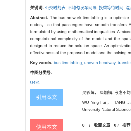
关键词:
公交时刻表,
不均匀发车间隔,
换乘等待时间,
混
Abstract:
The bus network timetabling is to optimize t
nodes， so that passengers have smooth transfers. A 
formulated by using mathematical inequalities. A mixe
computational complexity of the model and the spati
designed to reduce the solution space. An optimizati
effectiveness of the proposed model and the solving 
Key words:
bus timetabling,
uneven headway,
transfe
中图分类号:
U491
吴影辉， 唐加福. 考虑不均匀发
引用本文
WU Ying-hui， TANG Jia-f
University Natural Science
0
/
收藏文章
0
/
推荐
使用本文