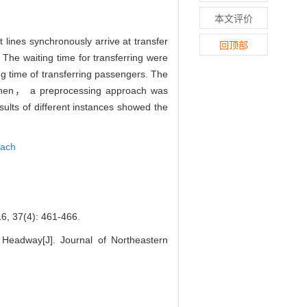
本文评价
t lines synchronously arrive at transfer
回顶部
he waiting time for transferring were
g time of transferring passengers. The
d. Then， a preprocessing approach was
ults of different instances showed the
oach
4): 461-466.
Headway[J]. Journal of Northeastern