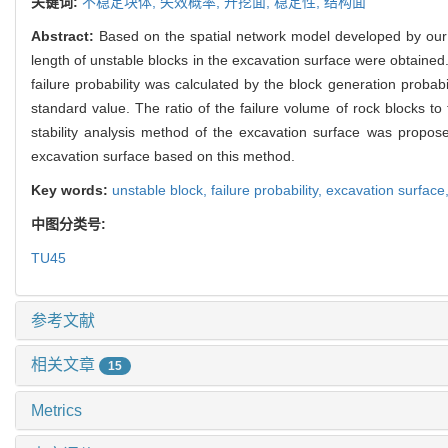
关键词:
不稳定块体,
失效概率,
开挖面,
稳定性,
结构面
Abstract:
Based on the spatial network model developed by our
length of unstable blocks in the excavation surface were obtained
failure probability was calculated by the block generation probabil
standard value. The ratio of the failure volume of rock blocks t
stability analysis method of the excavation surface was proposed
excavation surface based on this method.
Key words:
unstable block,
failure probability,
excavation surface
中图分类号:
TU45
参考文献
相关文章
15
Metrics