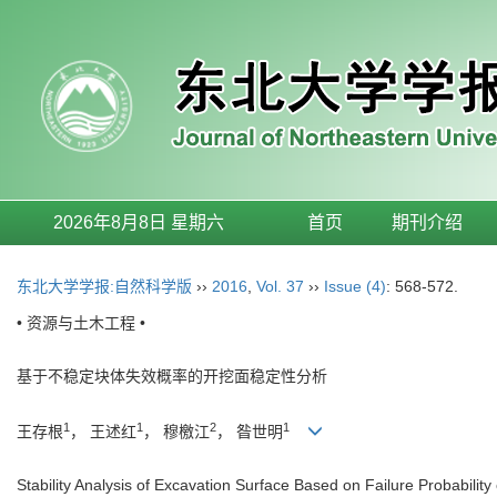
2026年8月8日 星期六
首页
期刊介绍
东北大学学报:自然科学版
››
2016
,
Vol. 37
››
Issue (4)
: 568-572.
• 资源与土木工程 •
基于不稳定块体失效概率的开挖面稳定性分析
1
1
2
1
王存根
， 王述红
， 穆檄江
， 昝世明
Stability Analysis of Excavation Surface Based on Failure Probability