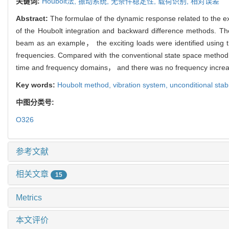
关键词:
Houbolt法,
振动系统,
无条件稳定性,
载荷识别,
相对误差
Abstract:
The formulae of the dynamic response related to the e
of the Houbolt integration and backward difference methods. Then
beam as an example， the exciting loads were identified using th
frequencies. Compared with the conventional state space method，
time and frequency domains， and there was no frequency increas
Key words:
Houbolt method,
vibration system,
unconditional stabi
中图分类号:
O326
参考文献
相关文章
15
Metrics
本文评价