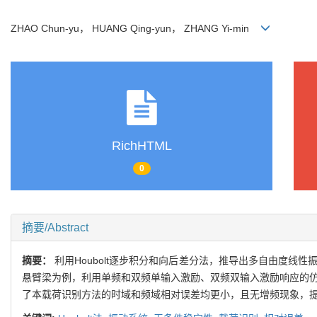
ZHAO Chun-yu， HUANG Qing-yun， ZHANG Yi-min
RichHTML
0
摘要/Abstract
摘要：
利用Houbolt逐步积分和向后差分法，推导出多自由度
悬臂梁为例，利用单频和双频单输入激励、双频双输入激励响应的仿
了本载荷识别方法的时域和频域相对误差均更小，且无增频现象，提