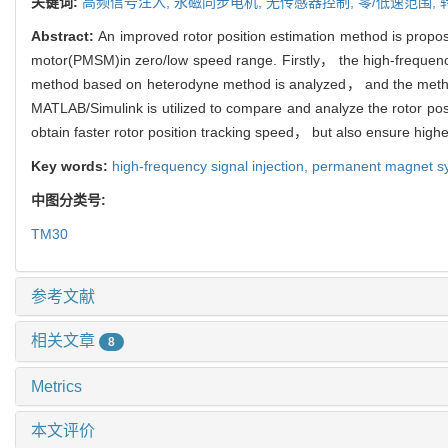
关键词:
高频信号注入,
永磁同步电机,
无传感器控制,
零/低速范围,
Abstract:
An improved rotor position estimation method is prop
motor(PMSM)in zero/low speed range. Firstly， the high-frequency
method based on heterodyne method is analyzed， and the method
MATLAB/Simulink is utilized to compare and analyze the rotor pos
obtain faster rotor position tracking speed， but also ensure highe
Key words:
high-frequency signal injection,
permanent magnet s
中图分类号:
TM30
参考文献
相关文章
8
Metrics
本文评价