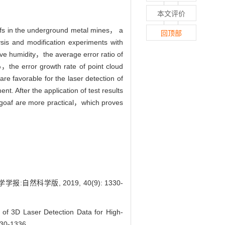
本文评价
oafs in the underground metal mines， a
回顶部
sis and modification experiments with
tive humidity，the average error ratio of
he error growth rate of point cloud
re favorable for the laser detection of
t. After the application of test results
 goaf are more practical，which proves
科学版, 2019, 40(9): 1330-
f 3D Laser Detection Data for High-
330-1336.