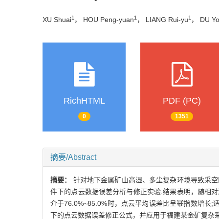
1
1
1
XU Shuai
， HOU Peng-yuan
， LIANG Rui-yu
， DU Yo
RichHTML
PDF (PC)
0
1351
摘要/Abstract
摘要：
针对地下金属矿山高湿、多尘复杂环境导致采空
件下的点云数据误差分析与修正实验.结果表明，随相对湿度
介于76.0%~85.0%时，点云平均误差比呈幂指数增长;
下的点云数据误差修正公式，并应用于福建某金矿复杂