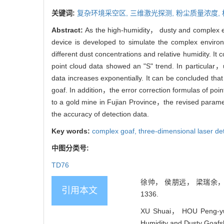
关键词:
复杂环境采空区,
三维激光探测,
粉尘质量浓度,
Abstract:
As the high-humidity， dusty and complex en
device is developed to simulate the complex environ
different dust concentrations and relative humidity. It
point cloud data showed an "S" trend. In particular
data increases exponentially. It can be concluded tha
goaf. In addition，the error correction formulas of poin
to a gold mine in Fujian Province，the revised param
the accuracy of detection data.
Key words:
complex goaf,
three-dimensional laser de
中图分类号:
TD76
徐帅， 侯朋远， 梁瑞余， 杜
引用本文
1336.
XU Shuai， HOU Peng-yuan
Humidity and Dusty Goafs[