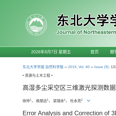
2026年8月7日 星期五
首页
期
东北大学学报:自然科学版
››
2019
,
Vol. 40
››
Issue (9)
: 13
• 资源与土木工程 •
高湿多尘采空区三维激光探测数据
1
1
1
2
徐帅
， 侯朋远
， 梁瑞余
， 杜永亮
Error Analysis and Correction of 