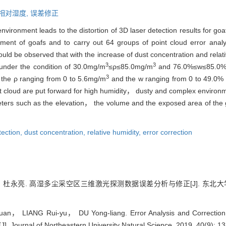
相对湿度,
误差修正
vironment leads to the distortion of 3D laser detection results for g
ment of goafs and to carry out 64 groups of point cloud error analy
 could be observed that with the increase of dust concentration and rela
3
3
，under the condition of 30.0mg/m
≤ρ≤85.0mg/m
and 76.0%≤w≤85.0%，t
3
t the ρ ranging from 0 to 5.6mg/m
and the w ranging from 0 to 49.0% a
t cloud are put forward for high humidity， dusty and complex environmen
eters such as the elevation， the volume and the exposed area of the
tection,
dust concentration,
relative humidity,
error correction
永亮. 高湿多尘采空区三维激光探测数据误差分析与修正[J]. 东北大学学报:自然
， LIANG Rui-yu， DU Yong-liang. Error Analysis and Correction o
J]. Journal of Northeastern University Natural Science, 2019, 40(9): 1