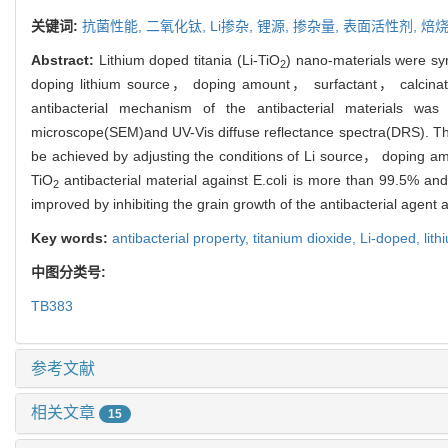
关键词:
抗菌性能,
二氧化钛,
Li掺杂,
锂源,
掺杂量,
表面活性剂,
焙
Abstract:
Lithium doped titania (Li-TiO
) nano-materials were sy
2
doping lithium source， doping amount， surfactant， calcination
antibacterial mechanism of the antibacterial materials was 
microscope(SEM)and UV-Vis diffuse reflectance spectra(DRS). The 
be achieved by adjusting the conditions of Li source， doping amou
TiO
antibacterial material against E.coli is more than 99.5% and 
2
improved by inhibiting the grain growth of the antibacterial agent
Key words:
antibacterial property,
titanium dioxide,
Li-doped,
lit
中图分类号:
TB383
参考文献
相关文章
15