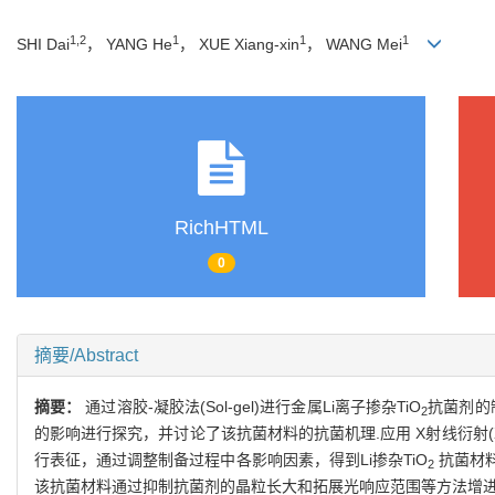
1,2
1
1
1
SHI Dai
， YANG He
， XUE Xiang-xin
， WANG Mei
RichHTML
0
摘要/Abstract
摘要：
通过溶胶-凝胶法(Sol-gel)进行金属Li离子掺杂TiO
抗菌剂的
2
的影响进行探究，并讨论了该抗菌材料的抗菌机理.应用 X射线衍射(XR
行表征，通过调整制备过程中各影响因素，得到Li掺杂TiO
抗菌材料
2
该抗菌材料通过抑制抗菌剂的晶粒长大和拓展光响应范围等方法增进