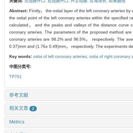
关键词:
左冠脉开口,
右冠脉开口,
升主动脉,
区域增长,
距离曲线
Abstract:
Firstly， the ostial layer of the left coronary arteries
the ostial point of the left coronary arteries within the specifi
calculated， and the peaks and valleys of the distance curve com
coronary arteries. The parameters of the proposed method are stat
coronary arteries are 98.2% and 96.5%， respectively. The averag
0.37)mm and (1.76± 0.49)mm， respectively. The experiments dem
Key words:
ostia of left coronary arteries,
ostia of right coronary 
中图分类号:
TP751
参考文献
相关文章
2
Metrics