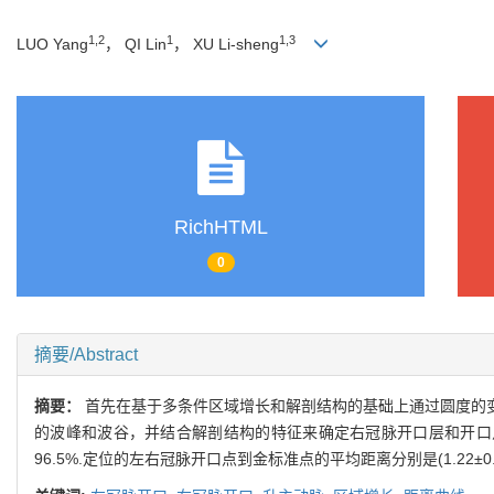
1,2
1
1,3
LUO Yang
， QI Lin
， XU Li-sheng
RichHTML
0
摘要/Abstract
摘要：
首先在基于多条件区域增长和解剖结构的基础上通过圆度的
的波峰和波谷，并结合解剖结构的特征来确定右冠脉开口层和开口点
96.5%.定位的左右冠脉开口点到金标准点的平均距离分别是(1.22±0.3