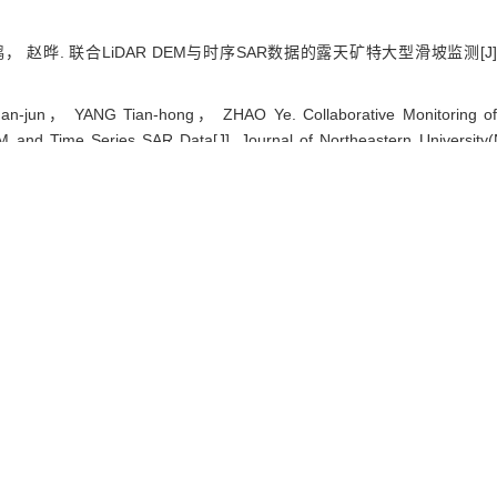
 赵晔. 联合LiDAR DEM与时序SAR数据的露天矿特大型滑坡监测[J]
n-jun， YANG Tian-hong， ZHAO Ye. Collaborative Monitoring of 
 and Time Series SAR Data[J]. Journal of Northeastern University(N
Ris
|
BibTeX
neu.edu.cn/natural/CN/10.12068/j.issn.1005-3026.2021.12.012
neu.edu.cn/natural/CN/Y2021/V42/I12/1753