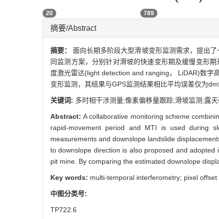
20
789
摘要/Abstract
摘要：
面向长期多阶段大型滑坡变形监测需求，提出了一种像素偏移量跟踪(
同监测方案，分别针对滑坡的快速变形期及缓慢变形期
度激光雷达(light detection and ranging， L
变形监测，其结果与GPS监测结果相比平均误差仅为dm
关键词:
多时相干涉测量;像素偏移量跟踪;滑坡监测;露天
Abstract:
A collaborative monitoring scheme combinin
rapid-movement period and MTI is used during slo
measurements and downslope landslide displacements
to downslope direction is also proposed and adopted i
pit mine. By comparing the estimated downslope disp
Key words:
multi-temporal interferometry; pixel offset
中图分类号:
TP722.6