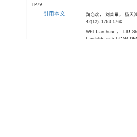
TP79
引用本文
魏恋欢， 刘善军， 杨天鸿，
42(12): 1753-1760.
WEI Lian-huan， LIU Sha
Landslide with LiDAR DEM
1760.
使用本文
0
/
/
推荐
导出引用管理器
EndNote
|
链接本文:
https://xuebao.
https://xuebao.
参考文献
相关文章
2
Metrics