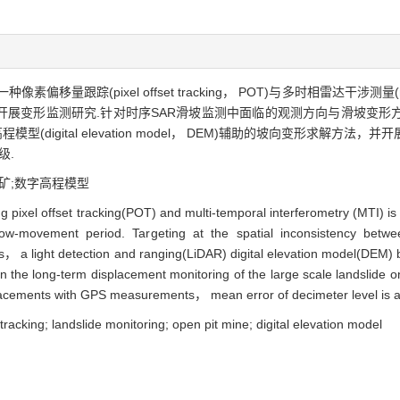
pixel offset tracking， POT)与多时相雷达干涉测量(multi-temp
开展变形监测研究.针对时序SAR滑坡监测中面临的观测方向与滑坡变形
iDAR)数字高程模型(digital elevation model， DEM)辅助的坡向变
级.
矿;数字高程模型
g pixel offset tracking(POT) and multi-temporal interferometry (MTI)
w-movement period. Targeting at the spatial inconsistency betwee
， a light detection and ranging(LiDAR) digital elevation model(DEM
n the long-term displacement monitoring of the large scale landslide 
lacements with GPS measurements， mean error of decimeter level is 
 tracking; landslide monitoring; open pit mine; digital elevation model