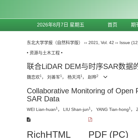
2026年8月7日 星期五
首页
期
东北大学学报（自然科学版）
››
2021
,
Vol. 42
››
Issue (12
• 资源与土木工程 •
联合LiDAR DEM与时序SAR
1
1
1
2
魏恋欢
， 刘善军
， 杨天鸿
， 赵晔
Collaborative Monitoring of Open
SAR Data
1
1
1
WEI Lian-huan
， LIU Shan-jun
， YANG Tian-hong
， 
RichHTML
PDF (PC)