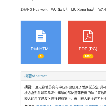
1
1
2
ZHANG Hua-wei
， WU Jia-lu
， LIU Xiang-hua
， WANG
RichHTML
PDF (PC)
0
1090
摘要/Abstract
摘要：
通过数值仿真与冲压实验研究了差厚板方盒形件
板方盒形件最容易发生起皱的部位是薄板侧的法兰直边
较大的厚度过渡区位移的前提下，采用较大的压边力对