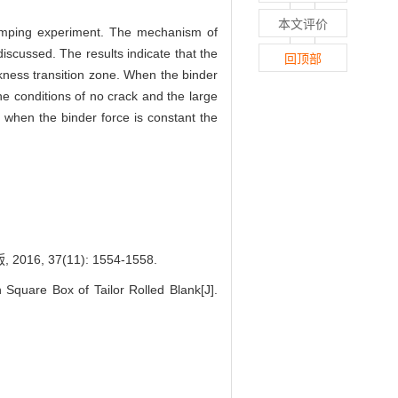
本文评价
stamping experiment. The mechanism of
iscussed. The results indicate that the
回顶部
ckness transition zone. When the binder
he conditions of no crack and the large
 when the binder force is constant the
37(11): 1554-1558.
uare Box of Tailor Rolled Blank[J].