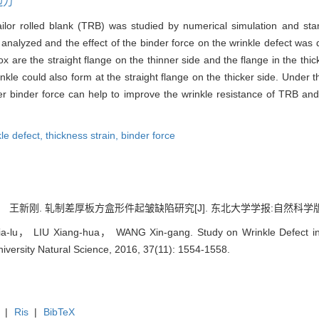
边力
tailor rolled blank (TRB) was studied by numerical simulation and 
nalyzed and the effect of the binder force on the wrinkle defect was d
ox are the straight flange on the thinner side and the flange in the thi
nkle could also form at the straight flange on the thicker side. Under t
r binder force can help to improve the wrinkle resistance of TRB and
kle defect,
thickness strain,
binder force
新刚. 轧制差厚板方盒形件起皱缺陷研究[J]. 东北大学学报:自然科学版, 2016, 
u， LIU Xiang-hua， WANG Xin-gang. Study on Wrinkle Defect in Sq
niversity Natural Science, 2016, 37(11): 1554-1558.
|
Ris
|
BibTeX