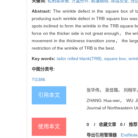
关键词:
轧制差厚板,
方盒形件,
起皱缺陷,
厚度应变,
压
Abstract:
The wrinkle defect in the square box of 
producing such wrinkle defect in TRB square box was a
spots inclined to form the wrinkle in the TRB square b
force on the thicker side is not great enough， the wri
movement in the thickness transition zone， the large
restriction of the wrinkle of TRB is the best.
Key words:
tailor rolled blank(TRB),
square box,
wrin
中图分类号:
TG386
张华伟， 吴佳璐， 刘相华， 王
引用本文
ZHANG Hua-wei， WU Jia-l
Journal of Northeastern U
0
/
收藏文章
0
/
推荐
使用本文
导出引用管理器
EndNote