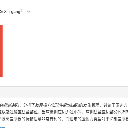
1
 Xin-gang
的起皱缺陷，分析了差厚板方盒形件起皱缺陷的发生机理，讨论了压边力对
区以及过渡区法兰部位，当厚板侧压边力过小时，厚侧法兰直边部分也有
于提高差厚板的抗皱性是非常有利的；而恒定的压边力类型对于抑制差厚板