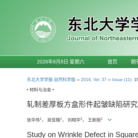
2026年8月8日 星期六
首页
期
东北大学学报:自然科学版
››
2016
,
Vol. 37
››
Issue (11)
: 1
• 材料与冶金 •
轧制差厚板方盒形件起皱缺陷研究
1
1
2
1
张华伟
， 吴佳璐
， 刘相华
， 王新刚
Study on Wrinkle Defect in Square