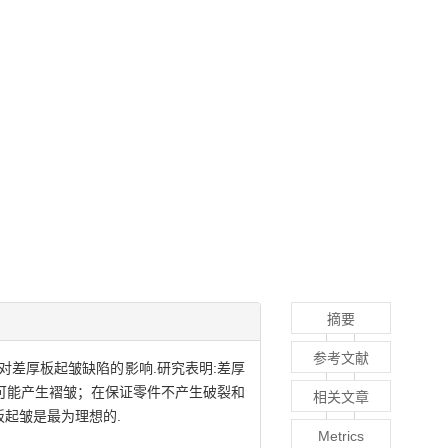
摘要
参考文献
差厚板起皱缺陷的影响.研究表明:差厚
可能产生褶皱；在保证零件不产生破裂和
相关文章
起皱是最为理想的.
Metrics