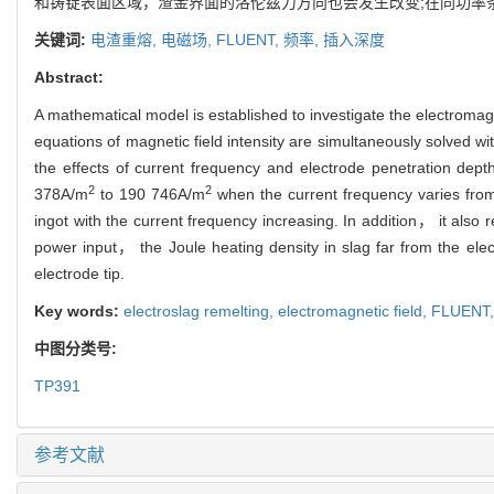
和铸锭表面区域，渣金界面的洛伦兹力方向也会发生改变;在同功率
关键词:
电渣重熔,
电磁场,
FLUENT,
频率,
插入深度
Abstract:
A mathematical model is established to investigate the electromag
equations of magnetic field intensity are simultaneously solved 
the effects of current frequency and electrode penetration depth
2
2
378A/m
to 190 746A/m
when the current frequency varies from 
ingot with the current frequency increasing. In addition， it also r
power input， the Joule heating density in slag far from the ele
electrode tip.
Key words:
electroslag remelting,
electromagnetic field,
FLUENT
中图分类号:
TP391
参考文献