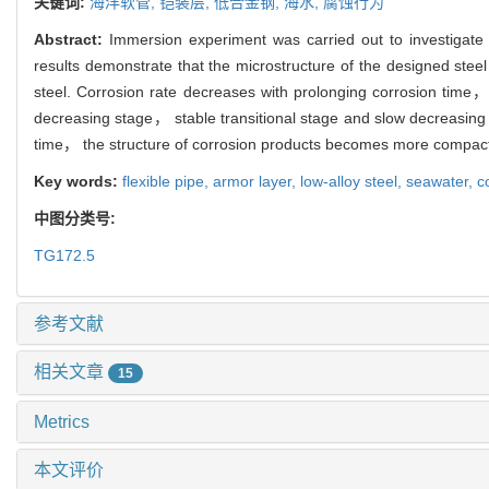
关键词:
海洋软管,
铠装层,
低合金钢,
海水,
腐蚀行为
Abstract:
Immersion experiment was carried out to investigate
results demonstrate that the microstructure of the designed stee
steel. Corrosion rate decreases with prolonging corrosion time，
decreasing stage， stable transitional stage and slow decreas
time， the structure of corrosion products becomes more compact 
Key words:
flexible pipe,
armor layer,
low-alloy steel,
seawater,
c
中图分类号:
TG172.5
参考文献
相关文章
15
Metrics
本文评价