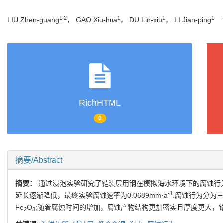
1,2
1
1
1
LIU Zhen-guang
， GAO Xiu-hua
， DU Lin-xiu
， LI Jian-ping
RichHTML
0
摘要/Abstract
摘要：
通过浸泡实验研究了铠装层用钢在模拟海水环境下的腐蚀行
-1
延长逐渐降低，最终实验腐蚀速率为0.0689mm·a
.腐蚀行为分为三
Fe
O
;随着腐蚀时间的增加，腐蚀产物结构更加密实且厚度更大，
2
3