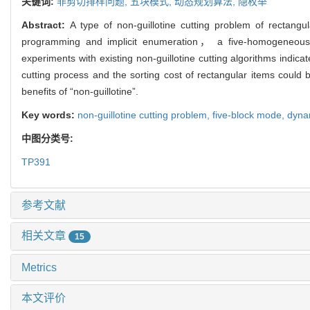
关键词:
非剪切排样问题,
五块模式,
动态规划算法,
隐枚举
Abstract:
A type of non-guillotine cutting problem of rectan
programming and implicit enumeration， a five-homogeneous-bl
experiments with existing non-guillotine cutting algorithms indica
cutting process and the sorting cost of rectangular items could
benefits of “non-guillotine”.
Key words:
non-guillotine cutting problem,
five-block mode,
dyna
中图分类号:
TP391
参考文献
相关文章
15
Metrics
本文评价