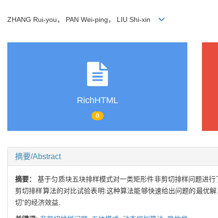
ZHANG Rui-you， PAN Wei-ping， LIU Shi-xin
RichHTML
0
摘要/Abstract
摘要：
基于匀质块五块排样模式对一类矩形件非剪切排样问题进行
剪切排样算法的对比试验表明:这种算法能够快速给出问题的最优解
切”的经济效益.