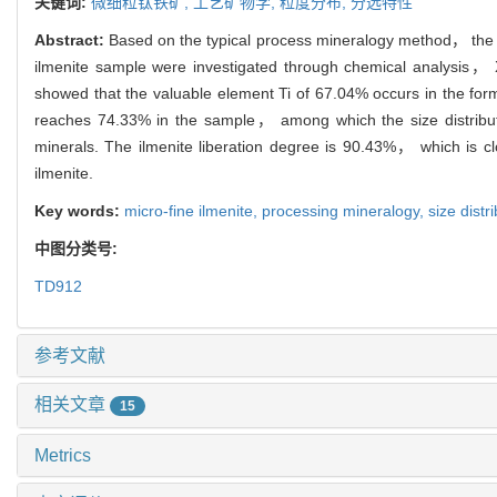
关键词:
微细粒钛铁矿,
工艺矿物学,
粒度分布,
分选特性
Abstract:
Based on the typical process mineralogy method， the c
ilmenite sample were investigated through chemical analysi
showed that the valuable element Ti of 67.04% occurs in the for
reaches 74.33% in the sample， among which the size distributi
minerals. The ilmenite liberation degree is 90.43%， which is clos
ilmenite.
Key words:
micro-fine ilmenite,
processing mineralogy,
size distr
中图分类号:
TD912
参考文献
相关文章
15
Metrics