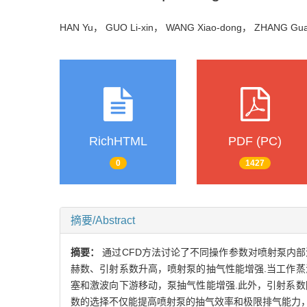
HAN Yu， GUO Li-xin， WANG Xiao-dong， ZHANG Gu
RichHTML
PDF (PC)
0
1427
摘要/Abstract
摘要：
通过CFD方法讨论了不同操作参数对喷射泵内
赫数、引射系数升高，喷射泵的抽气性能增强.当工作
塞和激波向下游移动，泵抽气性能增强.此外，引射系
数的选择不仅能提高喷射泵的抽气效率和极限排气能力