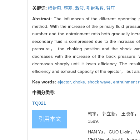
关键词:
喷射泵,
壅塞,
激波,
引射系数,
背压
Abstract:
The influences of the different operating
method. With the increase of the primary fluid pres
number and the entrainment ratio both gradually in
secondary fluid is compressed due to the increase of
pressure， the choking position and the shock wav
decreases with the increase of the back pressure
decreases sharply until it loses efficiency. The res
efficiency and exhaust capacity of the ejector， but als
Key words:
ejector,
choke,
shock wave,
entrainment r
中图分类号:
TQ021
韩宇， 郭立新， 王晓冬， 张
引用本文
1599.
HAN Yu， GUO Li-xin， WAN
CFD Simulation[J]. Journa