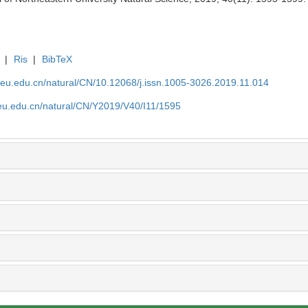
|
Ris
|
BibTeX
neu.edu.cn/natural/CN/10.12068/j.issn.1005-3026.2019.11.014
neu.edu.cn/natural/CN/Y2019/V40/I11/1595