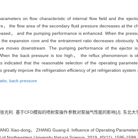
 parameters on flow characteristic of internal flow field and the ej
sure， the flow area of the secondary fluid pressure decreases at th
creased， and the pumping performance is enhanced. When the pressur
 the expansion core and the entrainment ratio decreases obviously. Wi
e moves downstream. The pumping performance of the ejector is 
. When the back pressure is too high， the reflux phenomenon is 
ults indicated that the reasonable selection of the operating param
o greatly improve the refrigeration efficiency of jet refrigeration syst
atio,
back pressure
光利. 基于CFD模拟的喷射泵操作参数对泵抽气性能的影响[J]. 东北大学学报:自然
G Xiao-dong， ZHANG Guang-li. Influence of Operating Parameters 
l of Northeastern University Natural Science, 2019, 40(11): 1595-1599.