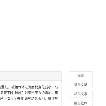
摘要
参考文献
位置处，被抽气体过流面积变化减小，马
显著下降.随着引射蒸汽压力的增加，壅
相关文章
剧下降直至失效.研究结果表明，操作参
编辑推荐