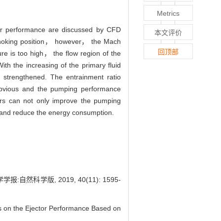
Metrics
ector performance are discussed by CFD
本文评价
e choking position， however， the Mach
回顶部
e is too high， the flow region of the
th the increasing of the primary fluid
strengthened. The entrainment ratio
obvious and the pumping performance
eters can not only improve the pumping
em and reduce the energy consumption.
科学版, 2019, 40(11): 1595-
on the Ejector Performance Based on