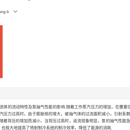
ang-li
部流体的流动特性及泵抽气性能的影响.随着工作蒸汽压力的增加，在壅塞
蒸汽压力过高时，由于膨胀核的增大，被抽气体的过流面积减小，引射系数
数随着背压的增加而减小，当背压过高时，返流现象明显，泵的抽气性能急
，也极大地提高了喷射制冷系统的制冷效率，降低了能源的消耗.