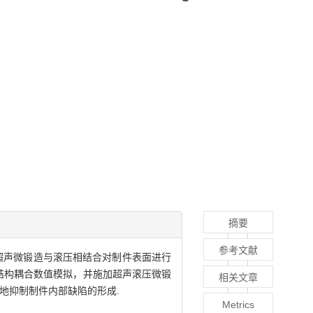
摘要
参考文献
超声微锻造与滚压相结合对制件表面进行
-结构耦合数值模拟，并施加超声滚压微锻
相关文章
地抑制制件内部缺陷的形成.
Metrics