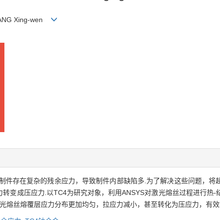
HANG Xing-wen
制件存在复杂的残余应力，导致制件内部缺陷多.为了解决这些问题，将
转变成压应力.以TC4为研究对象，利用ANSYS对激光熔丝过程进行热
激光熔丝熔覆层应力分布更加均匀，拉应力减小，甚至转化为压应力，有效