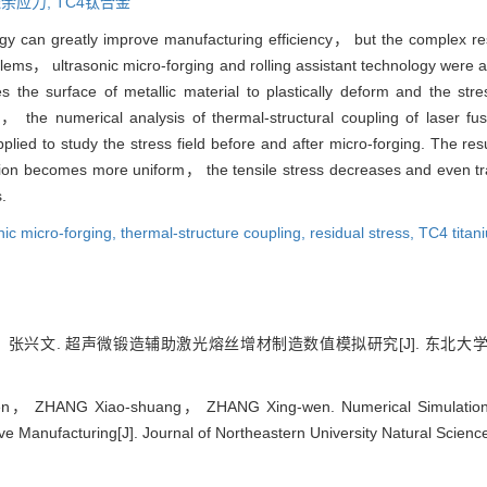
余应力,
TC4钛合金
gy can greatly improve manufacturing efficiency， but the complex resid
blems， ultrasonic micro-forging and rolling assistant technology were a
 the surface of metallic material to plastically deform and the stre
 the numerical analysis of thermal-structural coupling of laser fus
lied to study the stress field before and after micro-forging. The resul
bution becomes more uniform， the tensile stress decreases and even t
s.
nic micro-forging,
thermal-structure coupling,
residual stress,
TC4 titan
兴文. 超声微锻造辅助激光熔丝增材制造数值模拟研究[J]. 东北大学学报:自然科
， ZHANG Xiao-shuang， ZHANG Xing-wen. Numerical Simulation Re
ve Manufacturing[J]. Journal of Northeastern University Natural Scien