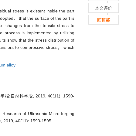
本文评价
ual stress is existent inside the part
dopted， that the surface of the part is
回顶部
ss changes from the tensile stress to
e process is implemented by utilizing
ts show that the stress distribution of
ransfers to compressive stress， which
ium alloy
学版, 2019, 40(11): 1590-
search of Ultrasonic Micro-forging
ce, 2019, 40(11): 1590-1595.