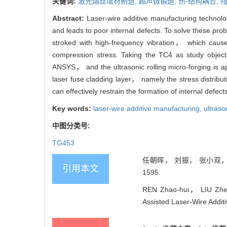
关键词:
激光熔丝增材制造,
超声微锻造,
热-结构耦合,
残
Abstract:
Laser-wire additive manufacturing technolo
and leads to poor internal defects. To solve these pro
stroked with high-frequency vibration， which causes
compression stress. Taking the TC4 as study object，
ANSYS， and the ultrasonic rolling micro-forging is app
laser fuse cladding layer， namely the stress distri
can effectively restrain the formation of internal defect
Key words:
laser-wire additive manufacturing,
ultraso
中图分类号:
TG453
任朝晖， 刘振， 张小双， 张
引用本文
1595.
REN Zhao-hui， LIU Zhen
Assisted Laser-Wire Additi