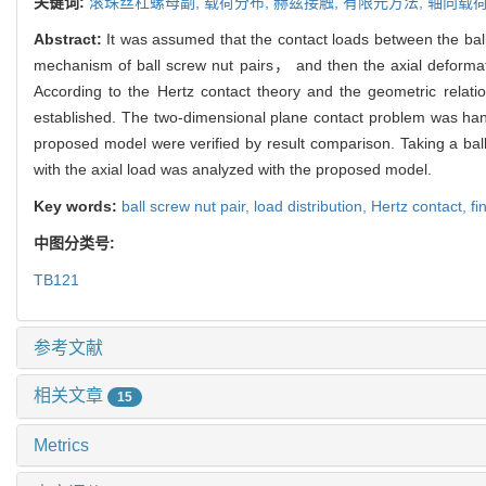
关键词:
滚珠丝杠螺母副,
载荷分布,
赫兹接触,
有限元方法,
轴向载
Abstract:
It was assumed that the contact loads between the ball
mechanism of ball screw nut pairs， and then the axial deformat
According to the Hertz contact theory and the geometric relat
established. The two-dimensional plane contact problem was han
proposed model were verified by result comparison. Taking a bal
with the axial load was analyzed with the proposed model.
Key words:
ball screw nut pair,
load distribution,
Hertz contact,
fi
中图分类号:
TB121
参考文献
相关文章
15
Metrics