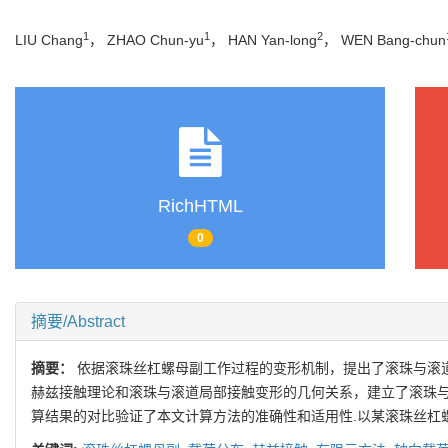
1
1
2
LIU Chang
， ZHAO Chun-yu
， HAN Yan-long
， WEN Bang-chun
RichHTML
0
摘要/Abstract
摘要：
依据滚珠丝杠螺母副工作过程的变形机制，提出了滚珠与滚
赫兹接触理论和滚珠与滚道局部接触变形的几何关系，建立了滚珠与
算结果的对比验证了本文计算方法的准确性和适用性.以某滚珠丝杠