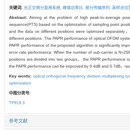
关键词:
光正交频分复用系统,
峰值功率比,
部分传输序列,
采样点位
Abstract:
Aiming at the problem of high peak-to-average powe
sequence(PTS) based on the optimization of sampling point posi
and the data on different positions were optimized separately，
different positions. The PAPR performance of optical OFDM syste
PAPR performance of the proposed algorithm is significantly imp
error rate performance. When the number of sub-carrier is N=
positions are divided into two groups， the PAPR performance is
the PAPR performance can be improved by 0.4dB and 0.7dB，resp
Key words:
optical orthogonal frequency division multiplexing s
optimization
中图分类号:
TP919.3
参考文献