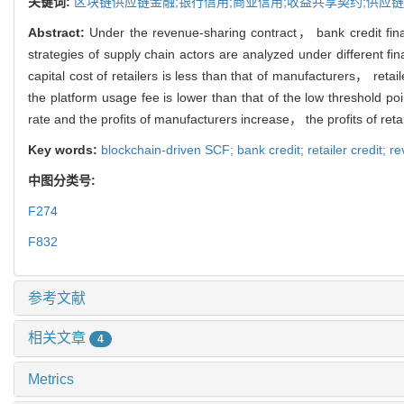
关键词:
区块链供应链金融;银行信用;商业信用;收益共享契约;供应
Abstract:
Under the revenue-sharing contract， bank credit fin
strategies of supply chain actors are analyzed under different 
capital cost of retailers is less than that of manufacturers， reta
the platform usage fee is lower than that of the low threshold p
rate and the profits of manufacturers increase， the profits of reta
Key words:
blockchain-driven SCF; bank credit; retailer credit; r
中图分类号:
F274
F832
参考文献
相关文章
4
Metrics