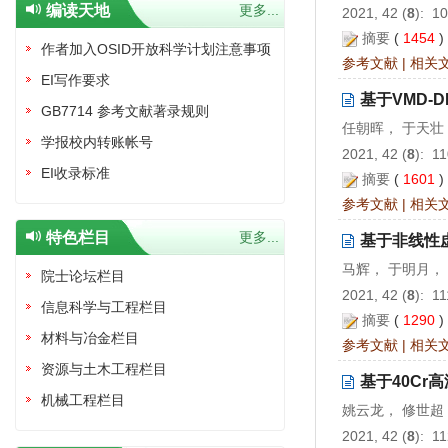
编读天地
更多...
2021, 42 (
8
): 1
摘要
(
1454
作者加入OSID开放科学计划注意事项
参考文献
|
相关
EI写作要求
基于VMD-
GB7714 参考文献著录规则
任朝晖， 于天壮
学报校内转账帐号
2021, 42 (
8
): 1
EI收录标准
摘要
(
1601
参考文献
|
相关
特色栏目
更多...
基于非线性
马辉， 于明月，
院士论坛栏目
2021, 42 (
8
): 1
信息科学与工程栏目
摘要
(
1290
材料与冶金栏目
参考文献
|
相关
资源与土木工程栏目
基于40C
机械工程栏目
姚云龙， 修世超
2021, 42 (
8
): 1