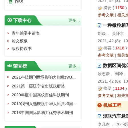
2021, 42 (
8
): 1
RSS
摘要
(
1150
参考文献
|
相关
下载中心
更多...
一种微粒相
青年编委申请表
胡晟 ， 吴怀京，
论文模板
2021, 42 (
8
): 1
摘要
(
1418
版权协议书
参考文献
|
相关
数据区间优
荣誉榜
更多...
段志豪， 刘冲，
2021科技期刊世界影响力指数(WJCI)报告收录证书
2021, 42 (
8
): 1
2021第一届辽宁省出版政府奖
摘要
(
1104
2020年度中国高校百佳科技期刊
参考文献
|
相关
2019我刊入选庆祝中华人民共和国成立70周年精品期刊展
机械工程
2016中国国际影响力优秀学术期刊
混联汽车悬
李凡杰 ， 李小彭