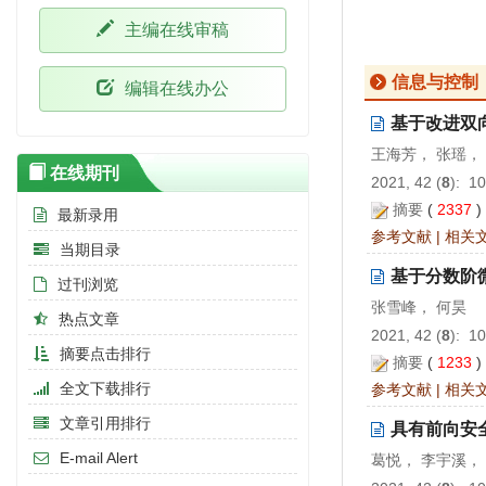
主编在线审稿
信息与控制
编辑在线办公
基于改进双向
王海芳， 张瑶，
在线期刊
2021, 42 (
8
): 1
摘要
(
2337
最新录用
参考文献
|
相关
当期目录
基于分数阶
过刊浏览
张雪峰， 何昊
热点文章
2021, 42 (
8
): 1
摘要点击排行
摘要
(
1233
全文下载排行
参考文献
|
相关
文章引用排行
具有前向安
E-mail Alert
葛悦， 李宇溪，