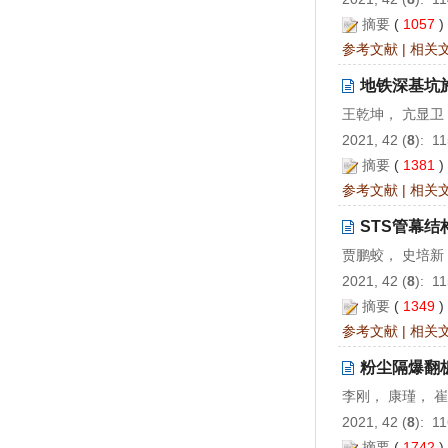
摘要
(
1057
参考文献
|
相关
地铁深基坑
王乾坤， 亢显卫
2021, 42 (
8
): 1
摘要
(
1381
参考文献
|
相关
STS管幕
贾鹏蛟， 史培新
2021, 42 (
8
): 1
摘要
(
1349
参考文献
|
相关
粉尘隔爆翻
李刚， 康瑾， 
2021, 42 (
8
): 1
摘要
(
1742