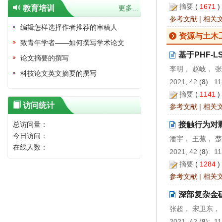
摘要
(
1671
教育培训
更多...
参考文献
|
相关
编辑怎样选择作者推荐的审稿人
资源与土木
致青年学者——如何撰写学术论文
基于PHF-
论文摘要的撰写
李明， 赵岐， 
科技论文英文摘要的撰写
2021, 42 (
8
): 1
摘要
(
1141
访问统计
参考文献
|
相关
总访问量：
接触行为对
今日访问：
潘宇， 王蕉， 
在线人数：
2021, 42 (
8
): 1
摘要
(
1284
参考文献
|
相关
深部复杂金
张超， 宋卫东，
2021, 42 (
8
): 1