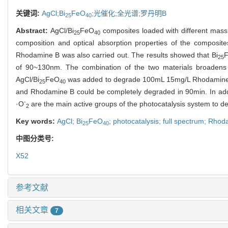
关键词:
AgCl;Bi
FeO
;光催化;全光谱;罗丹明B
25
40
Abstract:
AgCl/Bi
FeO
composites loaded with different mass
25
40
composition and optical absorption properties of the compo
Rhodamine B was also carried out. The results showed that Bi
25
of 90~130nm. The combination of the two materials broadens t
AgCl/Bi
FeO
was added to degrade 100mL 15mg/L Rhodamine B 
25
40
and Rhodamine B could be completely degraded in 90min. In add
-
·O
are the main active groups of the photocatalysis system to 
2
Key words:
AgCl; Bi
FeO
; photocatalysis; full spectrum; Rho
25
40
中图分类号:
X52
参考文献
相关文章
7