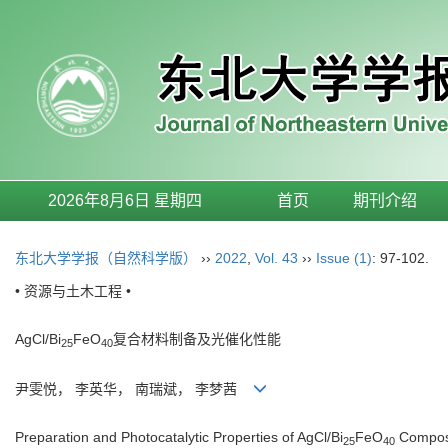
2026年8月6日 星期四
首页
期刊介绍
东北大学学报（自然科学版）
››
2022
,
Vol. 43
››
Issue (1)
: 97-102.
• 资源与土木工程 •
AgCl/Bi
FeO
复合材料制备及光催化性能
25
40
尹雯悦， 李英华， 南瑞斌， 李梦茜
Preparation and Photocatalytic Properties of AgCl/Bi
FeO
Compos
25
40