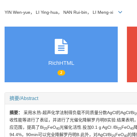
YIN Wen-yue， LI Ying-hua， NAN Rui-bin， LI Meng-xi
RichHTML
2
摘要/Abstract
摘要：
采用水热-超声化学法制得负载不同质量分数AgCl的AgCl/Bi
2
收性能等进行了表征，并进行了光催化降解罗丹明B实验.结果表明，
应范围，提高了Bi
FeO
光催化活性.投加0.1 g AgCl /Bi
FeO
25
40
25
40
94.4%，90min可以完全降解罗丹明B.此外，对AgCl/Bi
FeO
的降
25
40