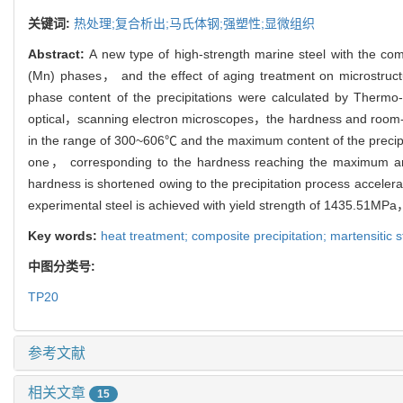
关键词:
热处理;复合析出;马氏体钢;强塑性;显微组织
Abstract:
A new type of high-strength marine steel with the co
(Mn) phases， and the effect of aging treatment on microstruct
phase content of the precipitations were calculated by Thermo-
optical，scanning electron microscopes，the hardness and room-temp
in the range of 300~606℃ and the maximum content of the precipit
one， corresponding to the hardness reaching the maximum a
hardness is shortened owing to the precipitation process acceler
experimental steel is achieved with yield strength of 1435.51MPa
Key words:
heat treatment; composite precipitation; martensitic st
中图分类号:
TP20
参考文献
相关文章
15