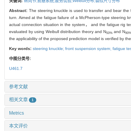
关键词:
转向节;前悬系统;疲劳试验;Weibull分布;裂纹尺寸分布
Abstract:
The steering knuckle is used to transfer and bear the 
turn. Aimed at the fatigue failure of a McPherson-type steering k
actual connection situation in the system， and the fatigue rig tes
evaluated by using Weibull distribution theory and N
and N
50%
90
the applicability of the proposed prediction model is verified by th
Key words:
steering knuckle; front suspension system; fatigue test
中图分类号:
U461.7
参考文献
相关文章
1
Metrics
本文评价