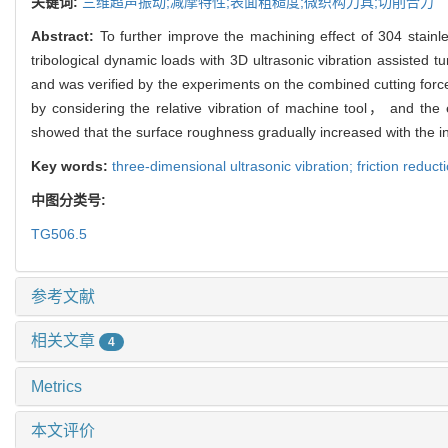
关键词:
三维超声振动;减摩特性;表面粗糙度;微织构刀具;切削合力
Abstract:
To further improve the machining effect of 304 stainle
tribological dynamic loads with 3D ultrasonic vibration assisted t
and was verified by the experiments on the combined cutting forc
by considering the relative vibration of machine tool， and the
showed that the surface roughness gradually increased with the 
Key words:
three-dimensional ultrasonic vibration; friction reduct
中图分类号:
TG506.5
参考文献
相关文章
4
Metrics
本文评价