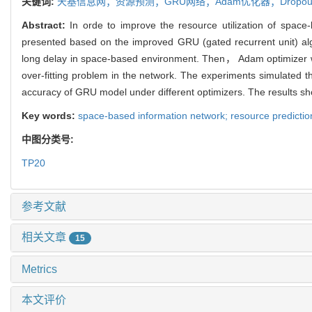
关键词:
天基信息网；资源预测；GRU网络；Adam优化器；Dropou
Abstract:
In orde to improve the resource utilization of spac
presented based on the improved GRU (gated recurrent unit) algo
long delay in space-based environment. Then， Adam optimizer wa
over-fitting problem in the network. The experiments simulated 
accuracy of GRU model under different optimizers. The results 
Key words:
space-based information network; resource predictio
中图分类号:
TP20
参考文献
相关文章
15
Metrics
本文评价