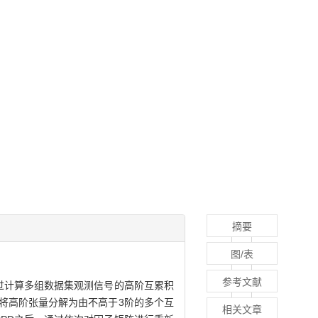
摘要
图/表
参考文献
过计算多组数据集观测信号的高阶互累积
）将高阶张量分解为由不高于3阶的多个互
相关文章