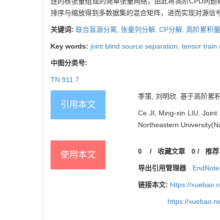
连的核张量组成的简单张量网络，由此将高阶CPD问题转
排序与缩放得到多数据集的混合矩阵，进而实现对源信号
关键词:
联合盲源分离,
张量列分解,
CP分解,
高阶累积
Key words:
joint blind source separation,
tensor trai
中图分类号:
TN 911.7
季策, 刘明欣. 基于高阶累积量
引用本文
Ce JI, Ming‐xin LIU. Join
Northeastern University(Na
0
/
收藏文章
0
/
推荐
使用本文
导出引用管理器
EndNote
链接本文:
https://xuebao.
https://xuebao.n