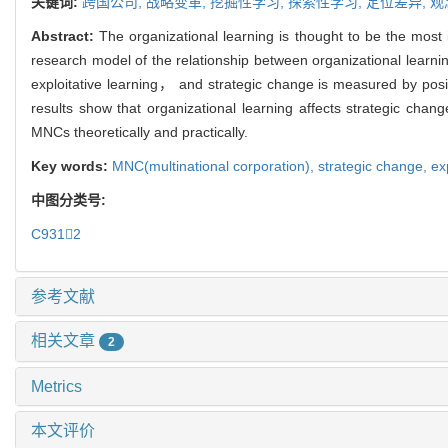
关键词:
跨国公司,
战略变革,
挖掘性学习,
探索性学习,
定位差异,
观
Abstract:
The organizational learning is thought to be the most 
research model of the relationship between organizational learni
exploitative learning， and strategic change is measured by posi
results show that organizational learning affects strategic chang
MNCs theoretically and practically.
Key words:
MNC(multinational corporation),
strategic change,
ex
中图分类号:
C9312
参考文献
相关文章
2
Metrics
本文评价