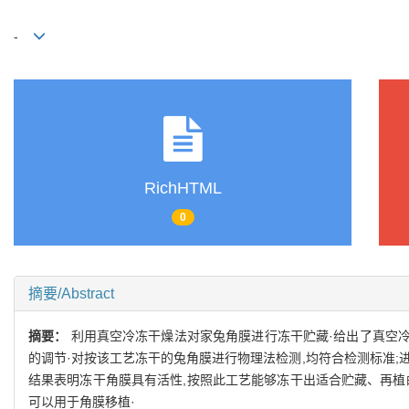
-
RichHTML
0
摘要/Abstract
摘要：
利用真空冷冻干燥法对家兔角膜进行冻干贮藏·给出了真空冷
的调节·对按该工艺冻干的兔角膜进行物理法检测,均符合检测标准;
结果表明冻干角膜具有活性,按照此工艺能够冻干出适合贮藏、再植
可以用于角膜移植·