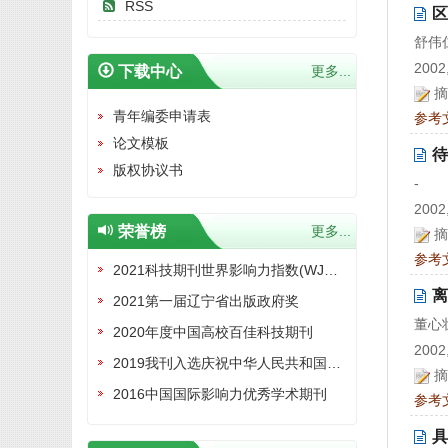
RSS
区
舒伟
2002,
下载中心
更多...
摘
青年编委申请表
参考
论文模板
待
版权协议书
-
2002,
荣誉榜
更多...
摘
参考
2021科技期刊世界影响力指数(WJCI)报告收录证书
离
2021第一届辽宁省出版政府奖
董心
2020年度中国高校百佳科技期刊
2002,
2019我刊入选庆祝中华人民共和国成立70周年精品期刊展
摘
2016中国国际影响力优秀学术期刊
参考
具