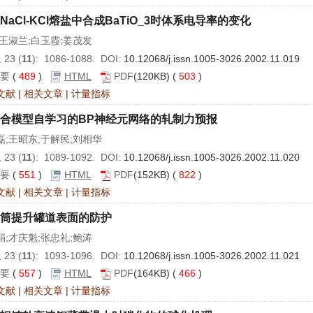
NaCl-KCl熔盐中合成BaTiO_3时体系电导率的变化
;王淑兰;白玉霞;姜茂发
 23 (
11
): 1086-1088. DOI:
10.12068/j.issn.1005-3026.2002.11.019
要
(
489
)
HTML
PDF
(120KB) (
503
)
文献
|
相关文章
|
计量指标
合模型自学习的BP神经元网络的轧制力预报
磊;王昭东;于解民;刘相华
 23 (
11
): 1089-1092. DOI:
10.12068/j.issn.1005-3026.2002.11.020
要
(
551
)
HTML
PDF
(152KB) (
822
)
文献
|
相关文章
|
计量指标
筒提升罐道表面的防护
娟;才庆魁;张忠礼;鲍涛
 23 (
11
): 1093-1096. DOI:
10.12068/j.issn.1005-3026.2002.11.021
要
(
557
)
HTML
PDF
(164KB) (
466
)
文献
|
相关文章
|
计量指标