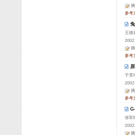
摘
参考
兔
王德
2002,
摘
参考
原
于景
2002,
摘
参考
G
张军
2002,
摘