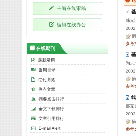
主编在线审稿
基
韩光
编辑在线办公
2002,
摘
参考
在线期刊
基
最新录用
陶志
当期目录
2002,
摘
过刊浏览
参考
热点文章
线
摘要点击排行
邵克
全文下载排行
2002,
文章引用排行
摘
E-mail Alert
参考