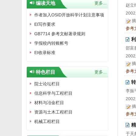
编读天地
更多...
赵立
2002,
作者加入OSID开放科学计划注意事项
摘
EI写作要求
参考
GB7714 参考文献著录规则
利
学报校内转账帐号
邵富
EI收录标准
2002,
摘
参考
特色栏目
更多...
转
院士论坛栏目
李振
信息科学与工程栏目
2002,
材料与冶金栏目
摘
资源与土木工程栏目
参考
机械工程栏目
精
于天