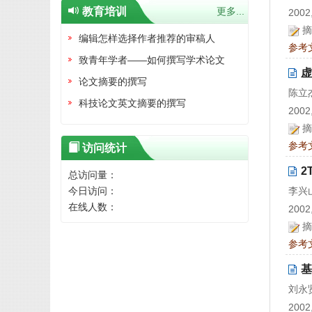
教育培训
更多...
2002,
摘
编辑怎样选择作者推荐的审稿人
参考
致青年学者——如何撰写学术论文
虚
论文摘要的撰写
陈立
科技论文英文摘要的撰写
2002,
摘
参考
访问统计
2
总访问量：
今日访问：
李兴
在线人数：
2002,
摘
参考
基
刘永
2002,