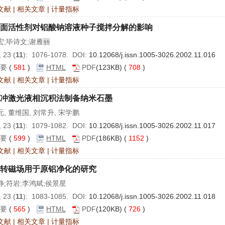
文献
|
相关文章
|
计量指标
面活性剂对铝酸钠溶液种子搅拌分解的影响
宏;毕诗文;谢雁丽
 23 (
11
): 1076-1078. DOI:
10.12068/j.issn.1005-3026.2002.11.016
要
(
581
)
HTML
PDF
(123KB) (
708
)
文献
|
相关文章
|
计量指标
冲激光液相沉积法制备纳米石墨
, 董维国, 刘常升, 宋学鹏
 23 (
11
): 1079-1082. DOI:
10.12068/j.issn.1005-3026.2002.11.017
要
(
599
)
HTML
PDF
(186KB) (
1152
)
文献
|
相关文章
|
计量指标
转磁场用于原铝净化的研究
静;符岩;李鸿斌;侯景星
 23 (
11
): 1083-1085. DOI:
10.12068/j.issn.1005-3026.2002.11.018
要
(
565
)
HTML
PDF
(120KB) (
726
)
文献
|
相关文章
|
计量指标