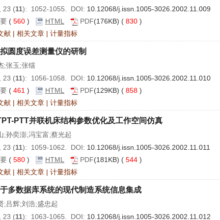
 23 (
11
): 1052-1055. DOI:
10.12068/j.issn.1005-3026.2002.11.009
要
(
560
)
HTML
PDF
(176KB) (
830
)
文献
|
相关文章
|
计量指标
拟圆度误差测量仪的研制
杰;张玉;张镭
 23 (
11
): 1056-1058. DOI:
10.12068/j.issn.1005-3026.2002.11.010
要
(
461
)
HTML
PDF
(129KB) (
858
)
文献
|
相关文章
|
计量指标
TPT-PTT并联机床结构参数优化及工作空间仿真
山;孙奕澎;冯宝富;蔡光起
 23 (
11
): 1059-1062. DOI:
10.12068/j.issn.1005-3026.2002.11.011
要
(
580
)
HTML
PDF
(181KB) (
544
)
文献
|
相关文章
|
计量指标
于多数据库系统的现代制造系统信息集成
贤;吕辉;刘浩;盛忠起
 23 (
11
): 1063-1065. DOI:
10.12068/j.issn.1005-3026.2002.11.012