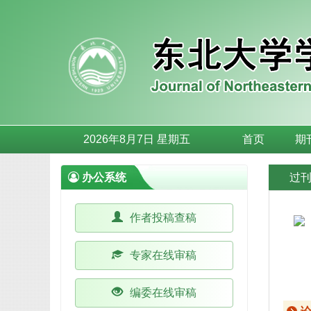
2026年8月7日 星期五
首页
期
办公系统
过
作者投稿查稿
专家在线审稿
编委在线审稿