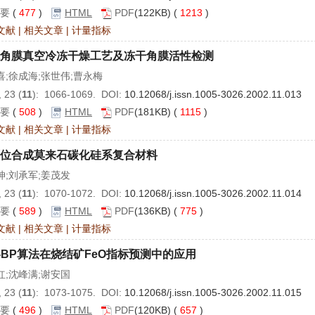
要
(
477
)
HTML
PDF
(122KB) (
1213
)
文献
|
相关文章
|
计量指标
角膜真空冷冻干燥工艺及冻干角膜活性检测
喜;徐成海;张世伟;曹永梅
 23 (
11
): 1066-1069. DOI:
10.12068/j.issn.1005-3026.2002.11.013
要
(
508
)
HTML
PDF
(181KB) (
1115
)
文献
|
相关文章
|
计量指标
位合成莫来石碳化硅系复合材料
坤;刘承军;姜茂发
 23 (
11
): 1070-1072. DOI:
10.12068/j.issn.1005-3026.2002.11.014
要
(
589
)
HTML
PDF
(136KB) (
775
)
文献
|
相关文章
|
计量指标
-BP算法在烧结矿FeO指标预测中的应用
红;沈峰满;谢安国
 23 (
11
): 1073-1075. DOI:
10.12068/j.issn.1005-3026.2002.11.015
要
(
496
)
HTML
PDF
(120KB) (
657
)