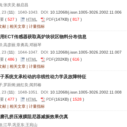
纯;张庆灵;杨启昌
 23 (
11
): 1040-1043. DOI:
10.12068/j.issn.1005-3026.2002.11.006
要
(
527
)
HTML
PDF
(147KB) (
817
)
文献
|
相关文章
|
计量指标
用ECT传感器获取高炉块状区物料分布信息
群;高彦丽;章勇高;邓丽琴
 23 (
11
): 1044-1047. DOI:
10.12068/j.issn.1005-3026.2002.11.007
要
(
486
)
HTML
PDF
(202KB) (
616
)
文献
|
相关文章
|
计量指标
子系统支承松动的非线性动力学及故障特征
平;罗跃纲;姚红良;闻邦椿
 23 (
11
): 1048-1051. DOI:
10.12068/j.issn.1005-3026.2002.11.008
要
(
477
)
HTML
PDF
(161KB) (
1528
)
文献
|
相关文章
|
计量指标
磨孔挤压液膜阻尼器减振效果仿真
彪;江早;巩亚东;王宛山