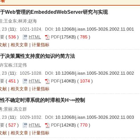
论著
于Web管理的EmbeddedWebServer研究与实现
洁;王金东;林涛;赵海
 23 (
11
): 1021-1024. DOI:
10.12068/j.issn.1005-3026.2002.11.001
要
(
536
)
HTML
PDF
(175KB) (
785
)
文献
|
相关文章
|
计量指标
于决策属性支持度的知识约简方法
;许宝栋;汪定伟
 23 (
11
): 1025-1028. DOI:
10.12068/j.issn.1005-3026.2002.11.002
要
(
451
)
HTML
PDF
(140KB) (
1074
)
文献
|
相关文章
|
计量指标
性不确定时滞系统的时滞相关H~∞控制
勇;景丽;高立群
 23 (
11
): 1029-1032. DOI:
10.12068/j.issn.1005-3026.2002.11.003
要
(
527
)
HTML
PDF
(142KB) (
770
)
文献
|
相关文章
|
计量指标