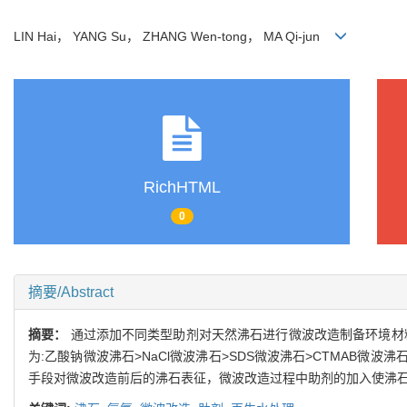
LIN Hai， YANG Su， ZHANG Wen-tong， MA Qi-jun
RichHTML
0
摘要/Abstract
摘要：
通过添加不同类型助剂对天然沸石进行微波改造制备环境材
为:乙酸钠微波沸石>NaCl微波沸石>SDS微波沸石>CTMAB微
手段对微波改造前后的沸石表征，微波改造过程中助剂的加入使沸石