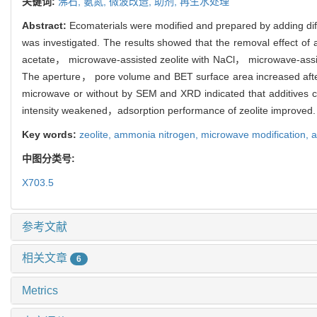
关键词:
沸石,
氨氮,
微波改造,
助剂,
再生水处理
Abstract:
Ecomaterials were modified and prepared by adding diff
was investigated. The results showed that the removal effect of
acetate， microwave-assisted zeolite with NaCl， microwave-assis
The aperture， pore volume and BET surface area increased after m
microwave or without by SEM and XRD indicated that additives c
intensity weakened，adsorption performance of zeolite improved.
Key words:
zeolite,
ammonia nitrogen,
microwave modification,
a
中图分类号:
X703.5
参考文献
相关文章
6
Metrics