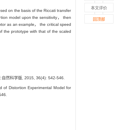
本文评价
ed on the basis of the Riccati transfer
ortion model upon the sensitivity， then
回顶部
otor as an example， the critical speed
f the prototype with that of the scaled
 2015, 36(4): 542-546.
f Distortion Experimental Model for
546.