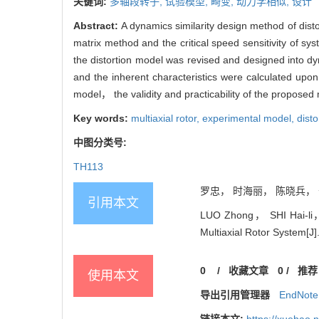
关键词:
多轴段转子,
试验模型,
畸变,
动力学相似,
设计
Abstract:
A dynamics similarity design method of disto
matrix method and the critical speed sensitivity of s
the distortion model was revised and designed into dy
and the inherent characteristics were calculated upon 
model， the validity and practicability of the proposed
Key words:
multiaxial rotor,
experimental model,
disto
中图分类号:
TH113
罗忠， 时海丽， 陈晓兵， 于
引用本文
LUO Zhong， SHI Hai-li， 
Multiaxial Rotor System[J]
0
/
收藏文章
0
/
推荐
使用本文
导出引用管理器
EndNote