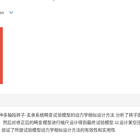
-wen
出了一种多轴段转子-支承系统畸变试验模型的动力学相似设计方法.分析了转
，然后对修正后的畸变模型进行缩尺设计得到最终试验模型.以设计某空
，验证了所提试验模型动力学相似设计方法的有效性和实用性.