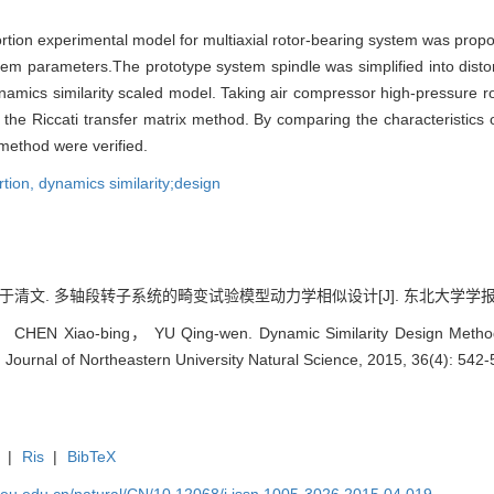
rtion experimental model for multiaxial rotor-bearing system was propos
ystem parameters.The prototype system spindle was simplified into dist
namics similarity scaled model. Taking air compressor high-pressure r
the Riccati transfer matrix method. By comparing the characteristics o
 method were verified.
rtion,
dynamics similarity;design
清文. 多轴段转子系统的畸变试验模型动力学相似设计[J]. 东北大学学报:自然科学版,
CHEN Xiao-bing， YU Qing-wen. Dynamic Similarity Design Method o
. Journal of Northeastern University Natural Science, 2015, 36(4): 542-
|
Ris
|
BibTeX