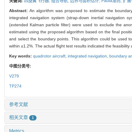
关键词:
四旋翼飞行器,
组合导航,
边界与面积估计,
Pauta准则,
扩展
Abstract:
An algorithm was proposed to estimate the boundary a
integrated navigation system (strap-down inertial navigation 
(extended Kalman particle filter) were used to exclude the an
estimated using the proposed algorithm based on the final positio
and select the boundary points. This algorithm could be used 
within ±1.2%. The actual flight test results indicated the feasibili
Key words:
quadrotor aircraft,
integrated navigation,
boundary an
中图分类号:
V279
TP274
参考文献
相关文章
1
Metrics