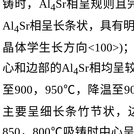
摘要/Abstract
摘要：
以Al-20Sr合
方式制备了中间合金，
固条件下初生Al
Sr相的
4
铸时，Al
Sr相呈规则且
4
Al
Sr相呈长条状，具有
4