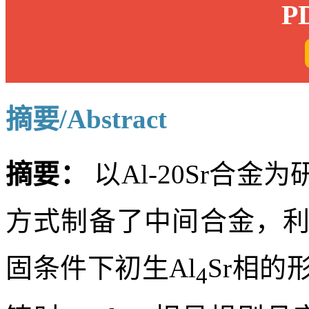
Supported by:
-
Ri
P