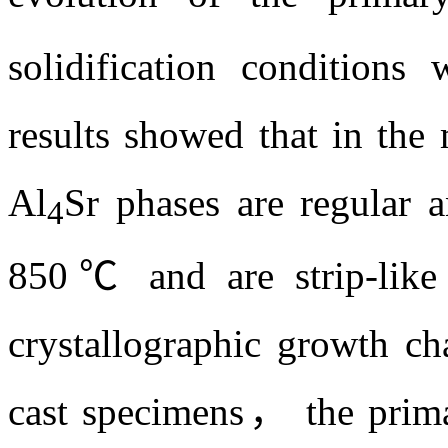
貌有重要影响.
关键词:
Al-Sr中间合金,
浇
Abstract:
Al-20 Sr interm
both mold and suction 
evolution of the primar
solidification condition