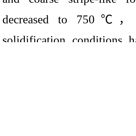
to 850℃， fine bamboo-like 
strip-like and elliptical fo
the temperatures are incr
decreased to 900℃， coars
when the temperatures ar
and coarse stripe-like 
decreased to 750℃， r