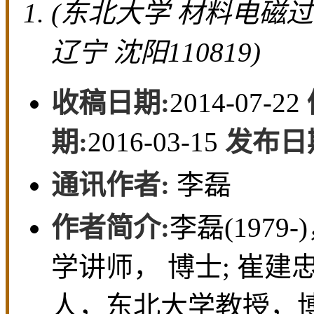
333-337.
DOI:
10.12068/j
• 材料与冶金 •
上一篇
不同凝固条件下Al
Sr相的形
4
李磊， 许斯洋， 张海涛
(东北大学 材料电磁
辽宁 沈阳110819)