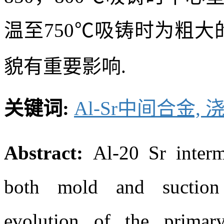
晶体学生长方向<100>)
心和边部的Al
Sr相均
4
至900，950℃，降温至
主要呈细长条竹节状，
850，800℃吸铸时中
温至750℃吸铸时为粗大