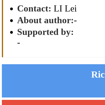
Key Laboratory of Elec
Materials， Ministry o
University， Shenyang
Received:
2014-07-22
Online:
2016-03-15
Pu
Contact:
LI Lei
About author:
-