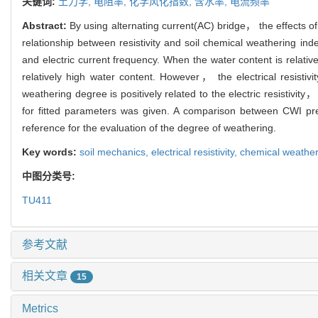
关键词:
土力学,
电阻率,
化学风化指数,
含水率,
电流频率
Abstract:
By using alternating current(AC) bridge， the effects of t
relationship between resistivity and soil chemical weathering inde
and electric current frequency. When the water content is relativ
relatively high water content. However， the electrical resistivi
weathering degree is positively related to the electric resistiv
for fitted parameters was given. A comparison between CWI predi
reference for the evaluation of the degree of weathering.
Key words:
soil mechanics,
electrical resistivity,
chemical weather
中图分类号:
TU411
参考文献
相关文章
15
Metrics