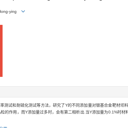
Hong-ying
阻率测试和耐硫化测试等方法，研究了Y的不同添加量对银基合金靶材坯料
粒的作用，而Y添加量过多时，会有第二相析出.当Y添加量为0.1%时