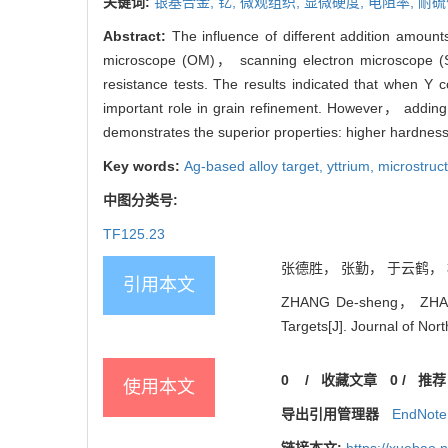
关键词:
银基合金,
钇,
微观组织,
显微硬度,
电阻率,
耐硫
Abstract:
The influence of different addition amount
microscope (OM)， scanning electron microscope (SE
resistance tests. The results indicated that when Y 
important role in grain refinement. However， adding 
demonstrates the superior properties: higher hardness，
Key words:
Ag-based alloy target,
yttrium,
microstruc
中图分类号:
TF125.23
张德胜， 张勤， 于云鹤， 杨洪
引用本文
ZHANG De-sheng， ZHANG 
Targets[J]. Journal of Nor
0
/
收藏文章
0
/
推荐
使用本文
导出引用管理器
EndNote