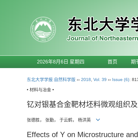
2026年8月6日 星期四
首页
期
东北大学学报:自然科学版
››
2018
,
Vol. 39
››
Issue (6)
: 81
• 材料与冶金 •
钇对银基合金靶材坯料微观组织及
张德胜， 张勤， 于云鹤， 杨洪英
Effects of Y on Microstructure and