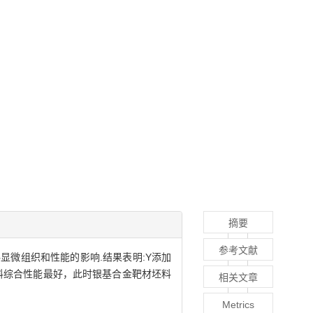
摘要
参考文献
显微组织和性能的影响.结果表明:Y添加
材料综合性能最好，此时银基合金靶材坯料
相关文章
Metrics