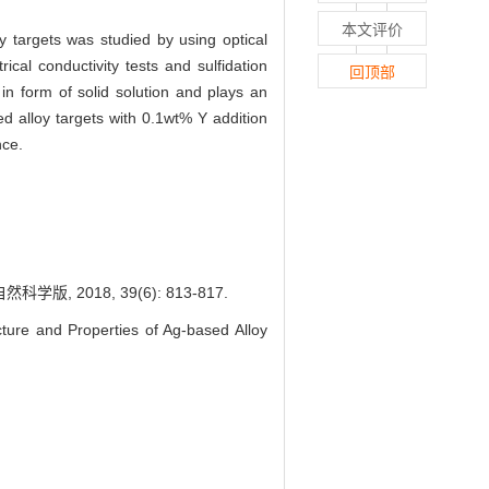
本文评价
y targets was studied by using optical
l conductivity tests and sulfidation
回顶部
in form of solid solution and plays an
d alloy targets with 0.1wt% Y addition
nce.
2018, 39(6): 813-817.
e and Properties of Ag-based Alloy