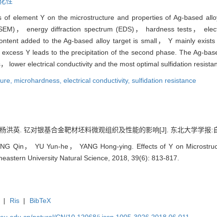
化性
s of element Y on the microstructure and properties of Ag-based allo
M)， energy diffraction spectrum (EDS)， hardness tests， electrica
content added to the Ag-based alloy target is small， Y mainly exists 
excess Y leads to the precipitation of the second phase. The Ag-base
 lower electrical conductivity and the most optimal sulfidation resista
ture,
microhardness,
electrical conductivity,
sulfidation resistance
英. 钇对银基合金靶材坯料微观组织及性能的影响[J]. 东北大学学报:自然科学版, 
Qin， YU Yun-he， YANG Hong-ying. Effects of Y on Microstructur
theastern University Natural Science, 2018, 39(6): 813-817.
|
Ris
|
BibTeX