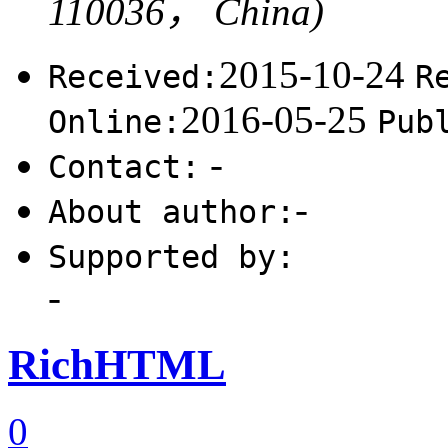
110036， China)
2015-10-24
Received:
R
2016-05-25
Online:
Pub
-
Contact:
-
About author:
Supported by:
-
RichHTML
0